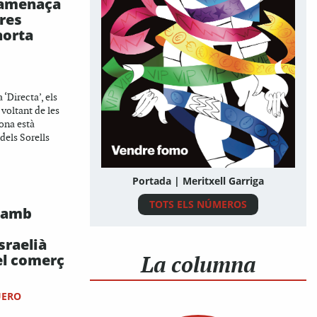
amenaça
res
horta
 ‘Directa’, els
 voltant de les
ona està
dels Sorells
Portada | Meritxell Garriga
TOTS ELS NÚMEROS
 amb
sraelià
La columna
el comerç
UERO