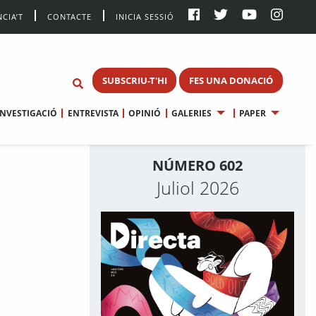
CIA’T
CONTACTE
INICIA SESSIÓ
SUBSCRIU-T'HI
FES UNA DONACIÓ
INVESTIGACIÓ
ENTREVISTA
OPINIÓ
GALERIES
PAPER
NÚMERO 602
Juliol 2026