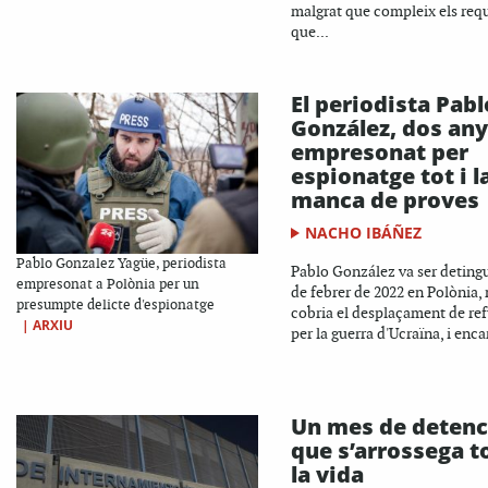
malgrat que compleix els requ
que...
El periodista Pabl
González, dos an
empresonat per
espionatge tot i l
manca de proves
NACHO IBÁÑEZ
Pablo Gonzalez Yagüe, periodista
Pablo González va ser detingu
empresonat a Polònia per un
de febrer de 2022 en Polònia,
presumpte delicte d'espionatge
cobria el desplaçament de ref
|
ARXIU
per la guerra d'Ucraïna, i encar
Un mes de detenc
que s’arrossega t
la vida