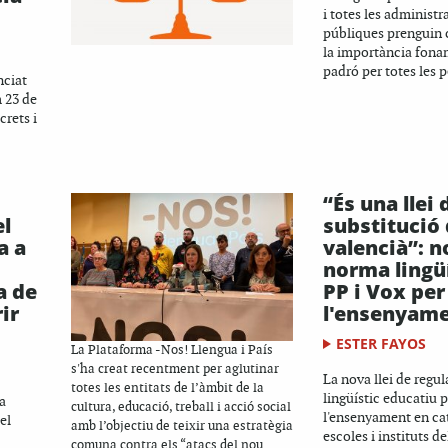
i totes les administr
públiques prenguin 
la importància fona
padró per totes les 
nciat
 23 de
crets i
“És una llei 
el
substitució 
a a
valencià”: n
norma lingüí
a de
PP i Vox per
ir
l'ensenyam
ESTER FAYOS
La Plataforma -Nos! Llengua i País
s'ha creat recentment per aglutinar
La nova llei de regu
totes les entitats de l’àmbit de la
lingüístic educatiu p
a
cultura, educació, treball i acció social
l'ensenyament en cat
el
amb l’objectiu de teixir una estratègia
escoles i instituts de
comuna contra els “atacs del nou