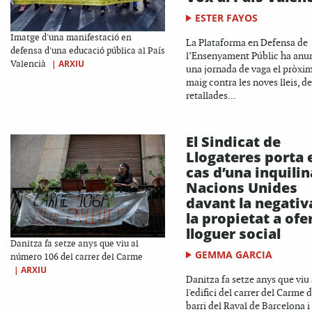
ESTER FAYOS
Imatge d'una manifestació en
La Plataforma en Defensa de
defensa d'una educació pública al País
l’Ensenyament Públic ha anu
|
ARXIU
Valencià
una jornada de vaga el pròxim
maig contra les noves lleis, de
retallades...
El Sindicat de
Llogateres porta 
cas d’una inquilin
Nacions Unides
davant la negativ
la propietat a ofer
lloguer social
Danitza fa setze anys que viu al
GEMMA GARCIA
número 106 del carrer del Carme
|
ARXIU
Danitza fa setze anys que viu 
l'edifici del carrer del Carme d
barri del Raval de Barcelona i