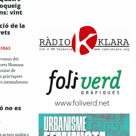
loqueig
ns: vint
ció de la
rets
EIRAS
rvatori del
 Drets Humans
rsitat de
s pràctiques
es intimidatoris
ó no es
Y
s actors polítics