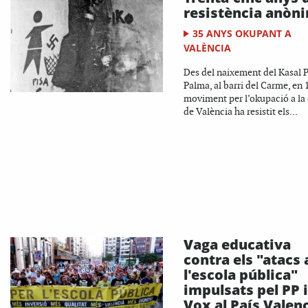
resistència anòn
35 ANYS OKUPANT A
VALÈNCIA
Des del naixement del Kasal 
Palma, al barri del Carme, en 1
moviment per l’okupació a la 
de València ha resistit els...
Vaga educativa
contra els "atacs 
l'escola pública"
impulsats pel PP i
Vox al País Valen