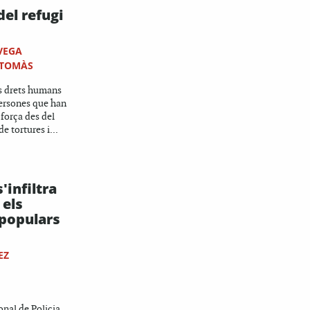
el refugi
VEGA
-TOMÀS
s drets humans
ersones que han
 força des del
e tortures i...
'infiltra
 els
populars
EZ
onal de Policia