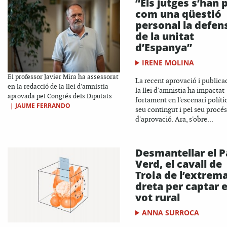
“Els jutges s’han 
com una qüestió
personal la defen
de la unitat
d’Espanya”
IRENE MOLINA
El professor Javier Mira ha assessorat
La recent aprovació i publica
en la redacció de la llei d'amnistia
la llei d'amnistia ha impactat
aprovada pel Congrés dels Diputats
fortament en l'escenari polític
|
JAUME FERRANDO
seu contingut i pel seu procés
d'aprovació. Ara, s'obre...
Desmantellar el P
Verd, el cavall de
Troia de l’extrem
dreta per captar e
vot rural
ANNA SURROCA