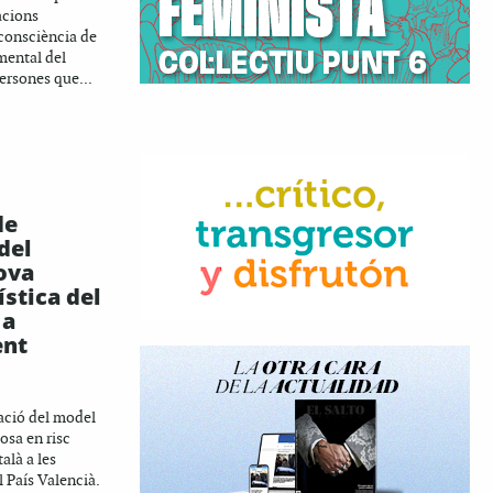
acions
consciència de
mental del
persones que...
de
del
ova
stica del
 a
ent
lació del model
osa en risc
alà a les
l País Valencià.