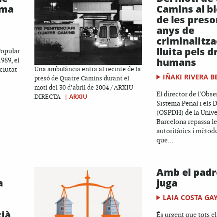
ima
Camins al b
de les preso
anys de
criminalitza
lluita pels d
Popular
humans
989, el
ciutat
Una ambulància entra al recinte de la
IÑAKI RIVERA B
presó de Quatre Camins durant el
motí del 30 d’abril de 2004 / ARXIU
El director de l'Obse
|
ARXIU
DIRECTA
Sistema Penal i els
(OSPDH) de la Unive
Barcelona repassa le
autoritàries i mètod
que...
Amb el padr
a
juga
LAIA COSTA GA
cià
És urgent que tots el