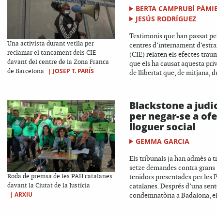
BERTA CAMPRUBÍ PÀMI
JESÚS RODRÍGUEZ
Testimonis que han passat pe
Una activista durant vetlla per
centres d’internament d’estr
reclamar el tancament dels CIE
(CIE) relaten els efectes trau
davant del centre de la Zona Franca
que els ha causat aquesta pri
|
JOSEP T. PARÍS
de Barcelona
de llibertat que, de mitjana, d
Blackstone a judi
per negar-se a ofe
lloguer social
GEMMA GARCIA
Els tribunals ja han admès a t
setze demandes contra grans
Roda de premsa de les PAH catalanes
tenidors presentades per les
davant la Ciutat de la Justícia
catalanes. Després d’una sen
|
ARXIU
condemnatòria a Badalona, el 