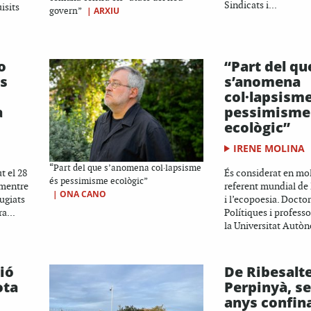
Sindicats i...
isits
|
ARXIU
govern”
o
“Part del qu
ys
s’anomena
col·lapsisme
a
pessimisme
ecològic”
IRENE MOLINA
“Part del que s’anomena col·lapsisme
t el 28
És considerat en mol
és pessimisme ecològic”
 mentre
referent mundial de 
|
ONA CANO
ugiats
i l’ecopoesia. Docto
a...
Polítiques i professo
la Universitat Autòn
ió
De Ribesalte
ota
Perpinyà, s
anys confin