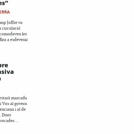
es”
ERRA
amp Joffre va
a circulació
ncomodaven les
fins a esdevenir
bre
nsiva
a
estarà marcada
 i Vox al govern
enciana i al de
. Dues
vocades...