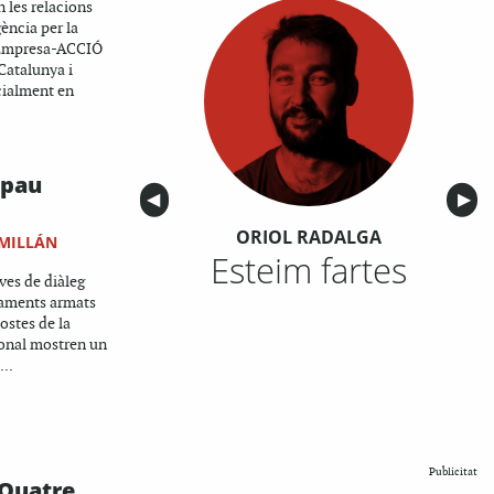
n les relacions
ència per la
l'Empresa-ACCIÓ
 Catalunya i
ecialment en
 pau
Anterior
◀︎
Sigu
▶︎
ORIOL RADALGA
 MILLÁN
Esteim fartes
ives de diàleg
taments armats
ostes de la
onal mostren un
...
Publicitat
 Quatre