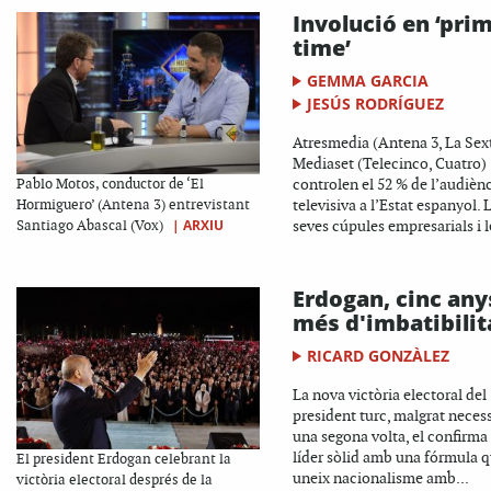
Involució en ‘pri
time’
GEMMA GARCIA
JESÚS RODRÍGUEZ
Atresmedia (Antena 3, La Sext
Mediaset (Telecinco, Cuatro)
controlen el 52 % de l’audièn
Pablo Motos, conductor de ‘El
televisiva a l’Estat espanyol. 
Hormiguero’ (Antena 3) entrevistant
|
ARXIU
seves cúpules empresarials i le
Santiago Abascal (Vox)
Erdogan, cinc any
més d'imbatibilit
RICARD GONZÀLEZ
La nova victòria electoral del
president turc, malgrat necess
una segona volta, el confirma
líder sòlid amb una fórmula 
El president Erdogan celebrant la
uneix nacionalisme amb...
victòria electoral després de la