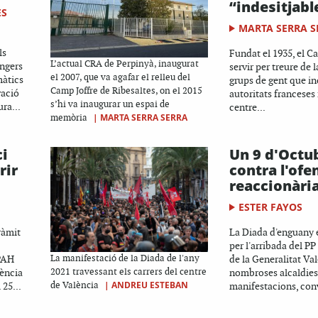
“indesitjabl
ES
MARTA SERRA S
ls
Fundat el 1935, el C
L’actual CRA de Perpinyà, inaugurat
angers
servir per treure de l
el 2007, que va agafar el relleu del
màtics
grups de gent que i
Camp Joffre de Ribesaltes, on el 2015
vació
autoritats franceses 
s’hi va inaugurar un espai de
ura...
centre...
|
MARTA SERRA SERRA
memòria
ci
Un 9 d'Octu
rir
contra l'ofe
reaccionàri
ESTER FAYOS
ràmit
La Diada d'enguany 
per l'arribada del PP
 PAH
La manifestació de la Diada de l'any
de la Generalitat Val
tència
2021 travessant els carrers del centre
nombroses alcaldies
|
ANDREU ESTEBAN
25...
de València
manifestacions, con