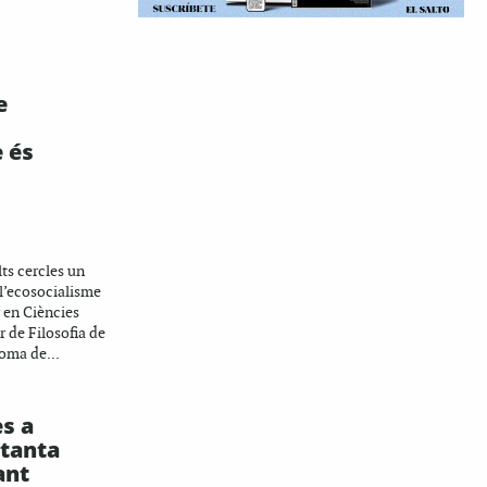
e
 és
ts cercles un
l’ecosocialisme
r en Ciències
r de Filosofia de
oma de...
s a
etanta
ant