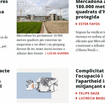
pres
Mercadona 
180.000 met
sa
quadrats d'
protegida
ESTER FAYOS
Segons ha verificat la
Mercadona ha pavimentat 10.000
terrenys es troben al
ció de
metres quadrats per construir un
oficines que Mercad
magatzem a cel obert i un pàrquing
construint a Albalat 
, pel
davant de les seues instal·lacions a
(l'Horta Nord) i...
|
LUCAS GUERRA
Albalat dels Sorells
acte
Complicitat
l'ocupació i
a
l’apartheid i
l
mitjançant 
FELIPE DAZA
LUCRECIA BAQ