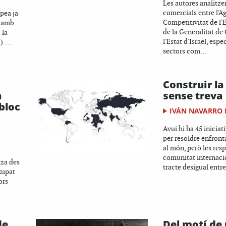
Les autores analitze
comercials entre l'Ag
pea ja
Competitivitat de 
a amb
de la Generalitat de
 la
l'Estat d'Israel, esp
....
sectors com...
Construir la
a
sense treva
bloc
IVÁN NAVARRO
Avui hi ha 45 iniciat
per resoldre enfron
al món, però les resp
comunitat internaci
tza des
tracte desigual entre
okupat
ors
de
Del motí de