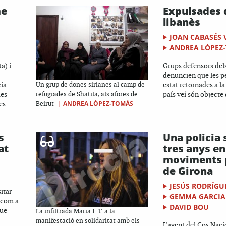
me
Expulsades d
libanès
JOAN CABASÉS 
ANDREA LÓPEZ
a) i
Grups defensors del
denuncien que les p
cia
estat retornades a la
Un grup de dones sirianes al camp de
Les
país veí són objecte d
refugiades de Shatila, als afores de
s...
|
ANDREA LÓPEZ-TOMÀS
Beirut
s
Una policia s
at
tres anys en
moviments 
de Girona
JESÚS RODRÍGU
itar
GEMMA GARCIA
 com a
DAVID BOU
que
La infiltrada Maria I. T. a la
manifestació en solidaritat amb els
L'agent del Cos Naci