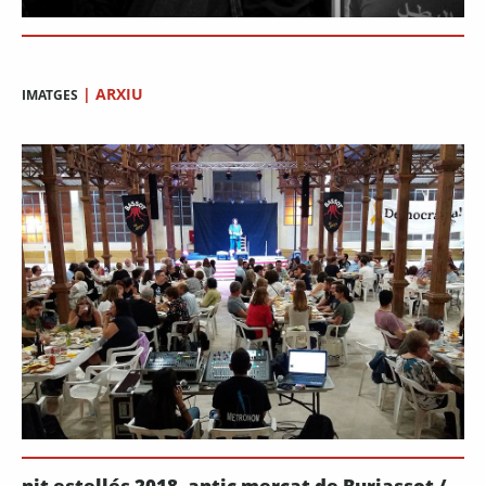
|
ARXIU
IMATGES
nit estellés 2018, antic mercat de Burjassot /