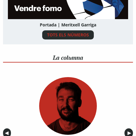
Portada | Meritxell Garriga
TOTS ELS NÚMEROS
La columna
Anterior
◀︎
Sig
▶︎