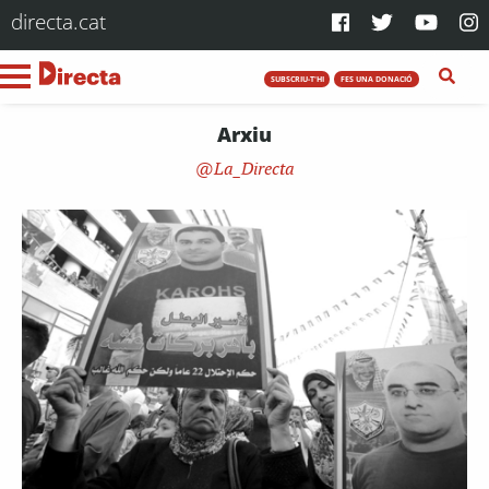
directa.cat
SUBSCRIU-T'HI
FES UNA DONACIÓ
Arxiu
La_Directa