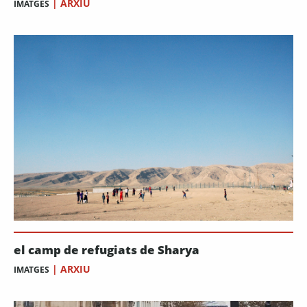
|
ARXIU
IMATGES
el camp de refugiats de Sharya
|
ARXIU
IMATGES