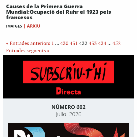
Causes de la Primera Guerra
Mundial:Ocupació del Ruhr el 1923 pels
francesos
|
ARXIU
IMATGES
« Entrades anteriors
1
…
430
431
432
433
434
…
452
Entrades següents »
NÚMERO 602
Juliol 2026