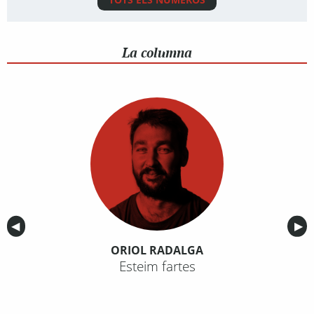
La columna
Anterior
◀︎
Sig
▶︎
ORIOL RADALGA
Esteim fartes