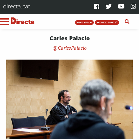
directa.cat
SUBSCRIU-T'HI
FES UNA DONACIÓ
Carles Palacio
CarlesPalacio