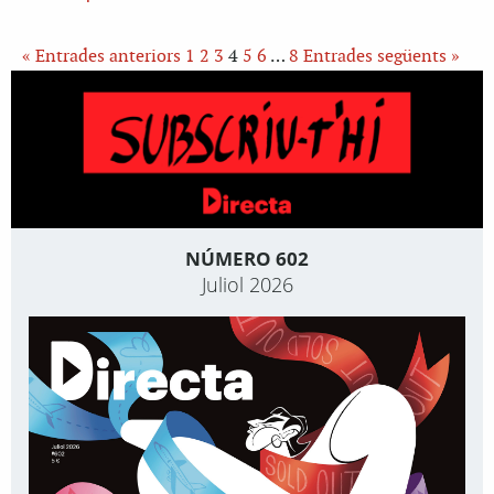
« Entrades anteriors
1
2
3
4
5
6
…
8
Entrades següents »
NÚMERO 602
Juliol 2026