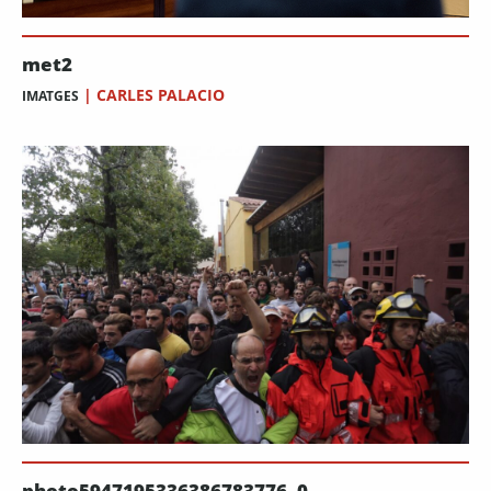
met2
|
CARLES PALACIO
IMATGES
photo5947195336386783776_0