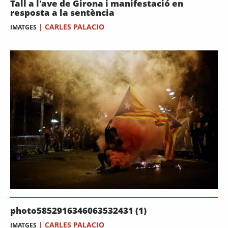
Tall a l'ave de Girona i manifestació en
resposta a la sentència
|
CARLES PALACIO
IMATGES
photo5852916346063532431 (1)
|
CARLES PALACIO
IMATGES