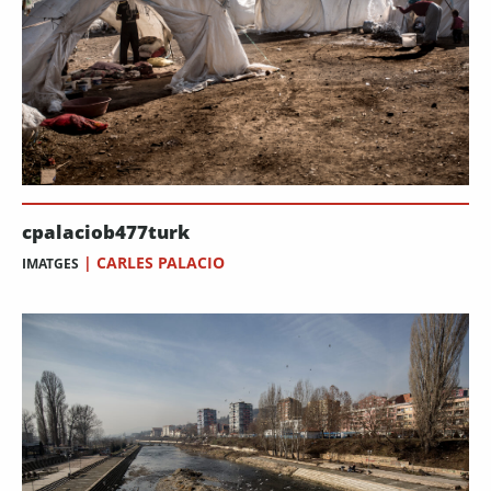
cpalaciob477turk
|
CARLES PALACIO
IMATGES