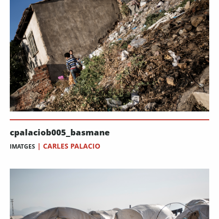
cpalaciob005_basmane
|
CARLES PALACIO
IMATGES