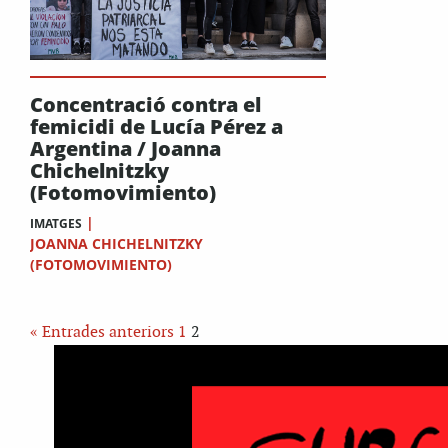
Concentració contra el
femicidi de Lucía Pérez a
Argentina / Joanna
Chichelnitzky
(Fotomovimiento)
|
IMATGES
JOANNA CHICHELNITZKY
(FOTOMOVIMIENTO)
« Entrades anteriors
1
2