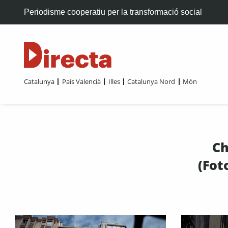
Periodisme cooperatiu per la transformació social
Catalunya
País Valencià
Illes
Catalunya Nord
Món
Ch
(Fot