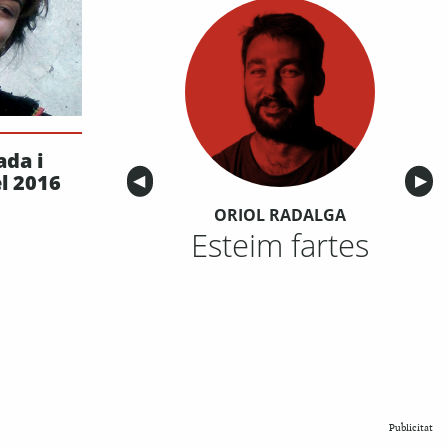
ada i
l 2016
Anterior
◀︎
Sigu
▶︎
ORIOL RADALGA
Esteim fartes
Publicitat