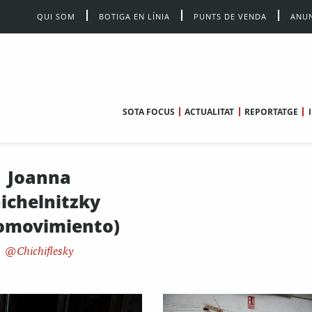
QUI SOM
BOTIGA EN LÍNIA
PUNTS DE VENDA
ANUN
SOTA FOCUS
ACTUALITAT
REPORTATGE
Joanna
ichelnitzky
omovimiento)
Chichiflesky