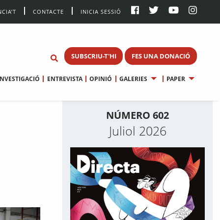
CIA’T
CONTACTE
INICIA SESSIÓ
SUBSCRIU-T'HI
FES UNA DONACIÓ
INVESTIGACIÓ
ENTREVISTA
OPINIÓ
GALERIES
PAPER
NÚMERO 602
Juliol 2026