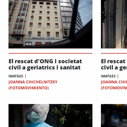
El rescat d'ONG i societat
El rescat
civil a geriatrics i sanitat
civil a ge
|
|
IMATGES
IMATGES
JOANNA CHICHELNITZKY
JOANNA CHI
(FOTOMOVIMIENTO)
(FOTOMOVIM