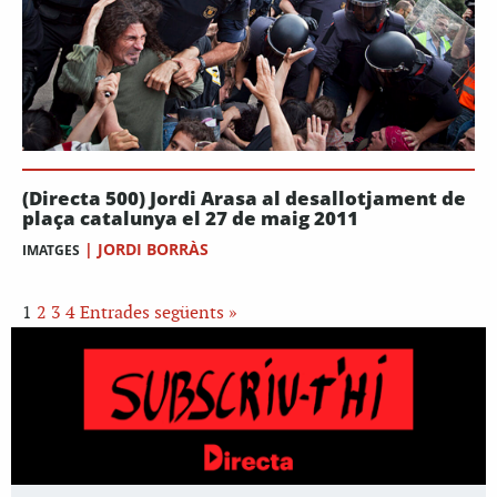
(Directa 500) Jordi Arasa al desallotjament de
plaça catalunya el 27 de maig 2011
|
JORDI BORRÀS
IMATGES
1
2
3
4
Entrades següents »