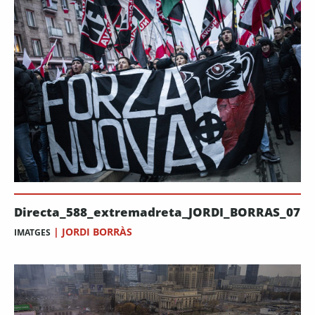
Directa_588_extremadreta_JORDI_BORRAS_07
|
JORDI BORRÀS
IMATGES