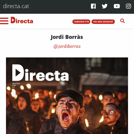
directa.cat
SUBSCRIU-T'HI
FES UNA DONACIÓ
Jordi Borràs
jordiborras