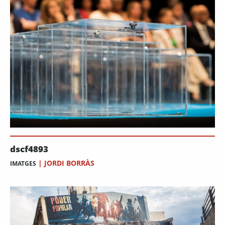
dscf4893
|
JORDI BORRÀS
IMATGES