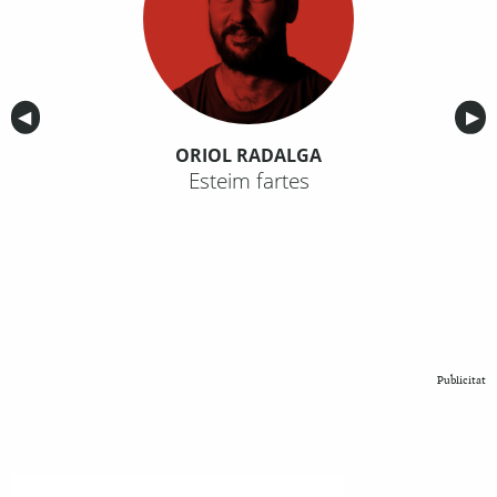
Anterior
◀︎
Sig
▶︎
ORIOL RADALGA
Esteim fartes
Publicitat