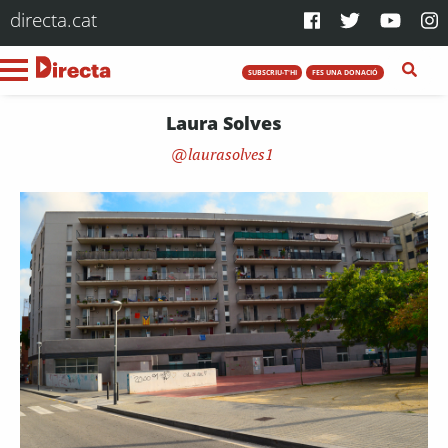
directa.cat
SUBSCRIU-T'HI
FES UNA DONACIÓ
Laura Solves
laurasolves1