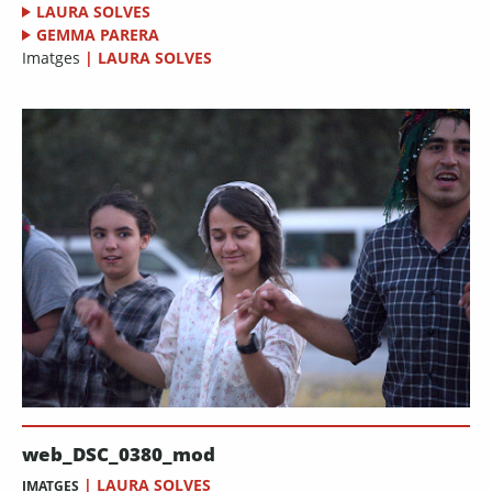
LAURA SOLVES
GEMMA PARERA
Imatges
|
LAURA SOLVES
web_DSC_0380_mod
|
LAURA SOLVES
IMATGES