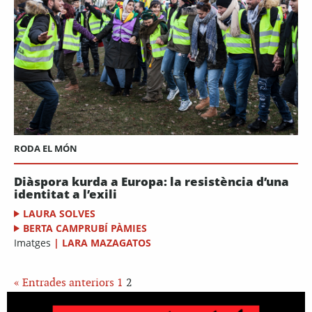
RODA EL MÓN
Diàspora kurda a Europa: la resistència d’una
identitat a l’exili
LAURA SOLVES
BERTA CAMPRUBÍ PÀMIES
Imatges
|
LARA MAZAGATOS
« Entrades anteriors
1
2