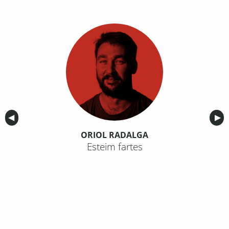
Anterior
◀︎
Sig
▶︎
ORIOL RADALGA
Esteim fartes