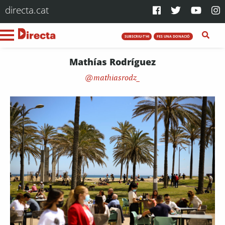
directa.cat
SUBSCRIU-T'HI
FES UNA DONACIÓ
Mathías Rodríguez
mathiasrodz_