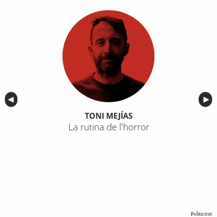
Anterior
◀︎
Sig
▶︎
TONI MEJÍAS
La rutina de l'horror
Publicitat