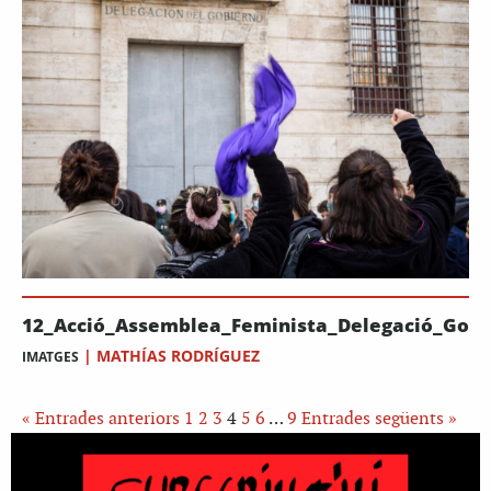
12_Acció_Assemblea_Feminista_Delegació_Gove
|
MATHÍAS RODRÍGUEZ
IMATGES
« Entrades anteriors
1
2
3
4
5
6
…
9
Entrades següents »