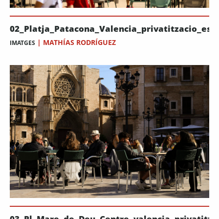
02_Platja_Patacona_Valencia_privatitzacio_es
|
MATHÍAS RODRÍGUEZ
IMATGES
03_Pl_Mare_de_Deu_Centre_valencia_privatitz