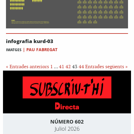
infografia kurd-03
|
PAU FABREGAT
IMATGES
« Entrades anteriors
1
…
41
42
43
44
Entrades següents »
NÚMERO 602
Juliol 2026