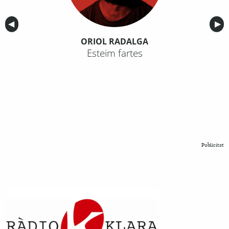
Anterior
◀︎
Sig
▶︎
ORIOL RADALGA
Esteim fartes
Publicitat