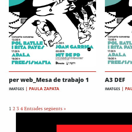
per web_Mesa de trabajo 1
A3 DEF
|
PAULA ZAPATA
|
PA
IMATGES
IMATGES
1
2
3
4
Entrades següents »