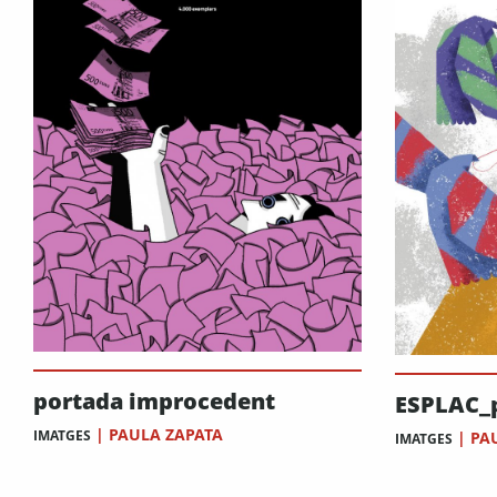
portada improcedent
ESPLAC_
|
PAULA ZAPATA
IMATGES
|
PA
IMATGES