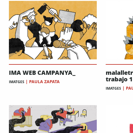
IMA WEB CAMPANYA_
malallet
trabajo 1
|
PAULA ZAPATA
IMATGES
|
PA
IMATGES