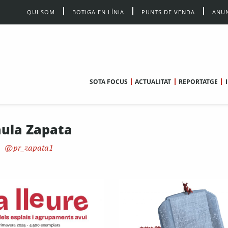
QUI SOM
BOTIGA EN LÍNIA
PUNTS DE VENDA
ANUN
SOTA FOCUS
ACTUALITAT
REPORTATGE
ula Zapata
pr_zapata1