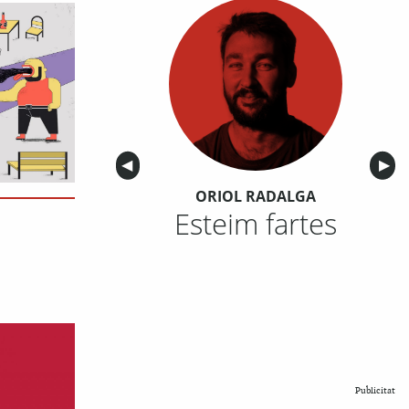
Anterior
◀︎
Sigu
▶︎
ORIOL RADALGA
Esteim fartes
Publicitat