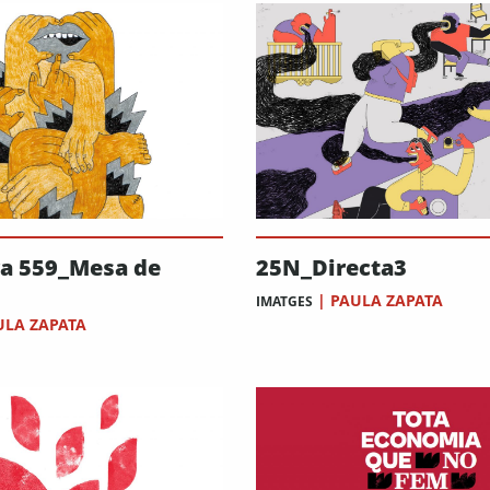
ra 559_Mesa de
25N_Directa3
|
PAULA ZAPATA
IMATGES
ULA ZAPATA