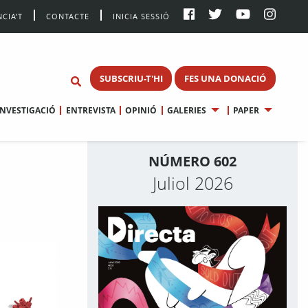
CIA’T
CONTACTE
INICIA SESSIÓ
SUBSCRIU-T'HI
FES UNA DONACIÓ
INVESTIGACIÓ
ENTREVISTA
OPINIÓ
GALERIES
PAPER
NÚMERO 602
Juliol 2026