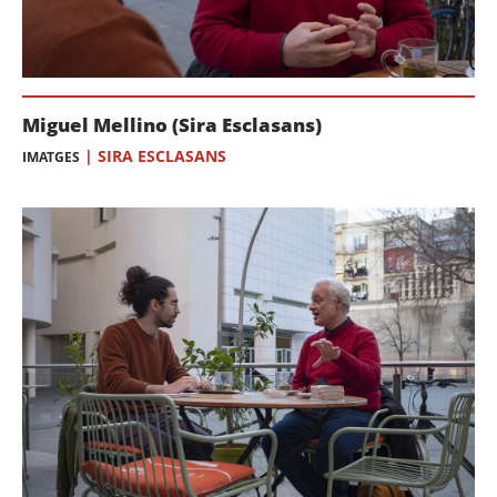
Miguel Mellino (Sira Esclasans)
|
SIRA ESCLASANS
IMATGES