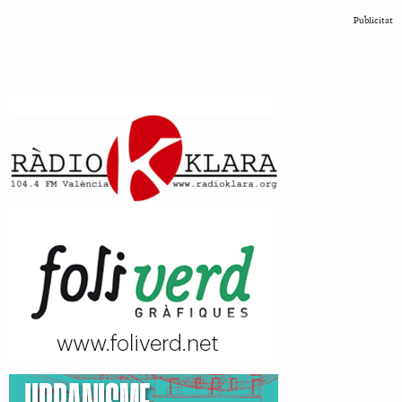
Publicitat