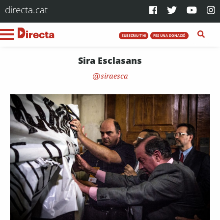
directa.cat
SUBSCRIU-T'HI
FES UNA DONACIÓ
Sira Esclasans
siraesca