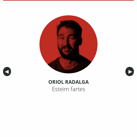
Anterior
◀︎
Sig
▶︎
ORIOL RADALGA
Esteim fartes