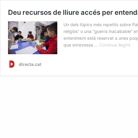
Deu recursos de lliure accés per entendr
Un dels tòpics més repetits sobre Pal
religiós” o una “guerra inacabable” e
enteniment està reservat a unes poqu
Deu 
que enrevessa …
Continua llegint
directa.cat