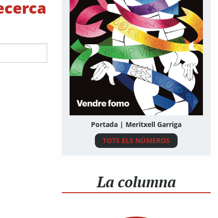
recerca
Portada | Meritxell Garriga
TOTS ELS NÚMEROS
La columna