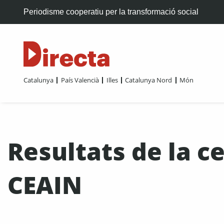
Periodisme cooperatiu per la transformació social
Catalunya
País Valencià
Illes
Catalunya Nord
Món
Resultats de la c
CEAIN