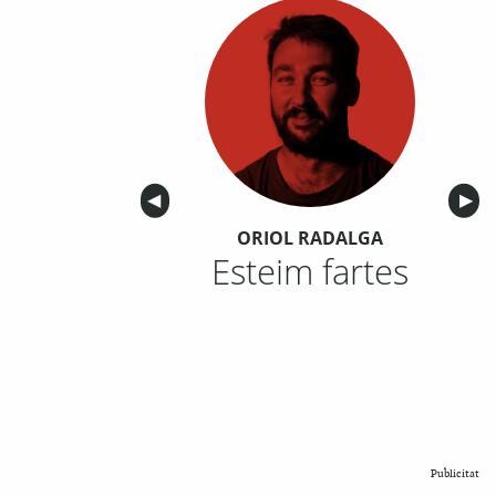
Anterior
◀︎
Sigu
▶︎
ORIOL RADALGA
Esteim fartes
Publicitat