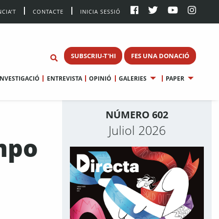
CIA’T
CONTACTE
INICIA SESSIÓ
SUBSCRIU-T'HI
FES UNA DONACIÓ
INVESTIGACIÓ
ENTREVISTA
OPINIÓ
GALERIES
PAPER
NÚMERO 602
Juliol 2026
empo