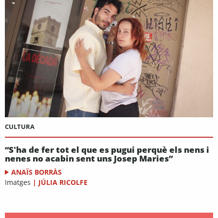
CULTURA
“S'ha de fer tot el que es pugui perquè els nens i
nenes no acabin sent uns Josep Maries”
ANAÏS BORRÀS
Imatges
|
JÚLIA RICOLFE