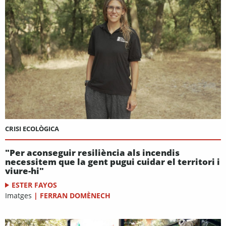
CRISI ECOLÒGICA
"Per aconseguir resiliència als incendis
necessitem que la gent pugui cuidar el territori i
viure-hi"
ESTER FAYOS
Imatges
|
FERRAN DOMÈNECH