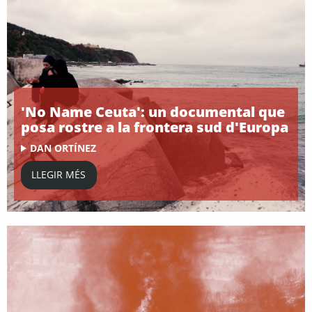
'No Name Ceuta': un documental que
posa rostre a la frontera sud d'Europa
DAN ORTÍNEZ
LLEGIR MÉS