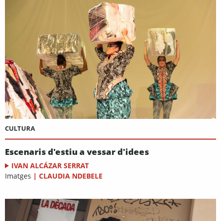
CULTURA
Escenaris d'estiu a vessar d'idees
IVAN ALCÁZAR SERRAT
Imatges
|
CLAUDIA NDEBELE