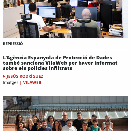
REPRESSIÓ
L’Agència Espanyola de Protecció de Dades
també sanciona VilaWeb per haver informat
sobre els policies infiltrats
JESÚS RODRÍGUEZ
Imatges
|
VILAWEB