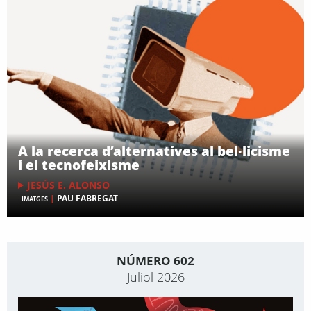
A la recerca d’alternatives al bel·licisme
i el tecnofeixisme
JESÚS E. ALONSO
|
PAU FABREGAT
IMATGES
NÚMERO 602
Juliol 2026