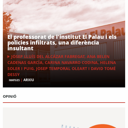
El professorat de l'institut El Palau i els
policies infiltrats, una diferència
insultant
JOSEP LLUÍS DEL ALCÁZAR FABREGAT, ANA BELEN
CADENAS GARCÍA, CARINA NAVARRO CODINA, HELENA
SOLER I PUIG, JOSEP TEMPORAL OLEART I DAVID TOMÉ
DESSY
|
ARXIU
IMATGES
OPINIÓ