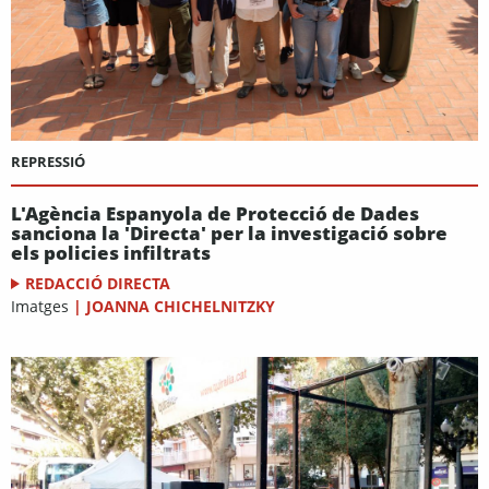
REPRESSIÓ
L'Agència Espanyola de Protecció de Dades
sanciona la 'Directa' per la investigació sobre
els policies infiltrats
REDACCIÓ DIRECTA
Imatges
|
JOANNA CHICHELNITZKY