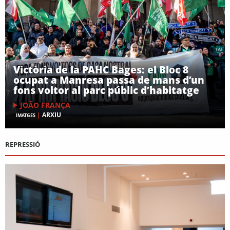
Victòria de la PAHC Bages: el Bloc 8
ocupat a Manresa passa de mans d’un
fons voltor al parc públic d’habitatge
JOÃO FRANÇA
|
ARXIU
IMATGES
REPRESSIÓ