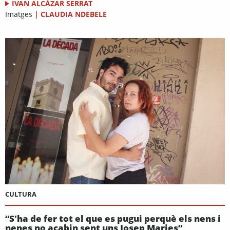
IVAN ALCÁZAR SERRAT
Imatges
|
CLAUDIA NDEBELE
CULTURA
“S'ha de fer tot el que es pugui perquè els nens i
nenes no acabin sent uns Josep Maries”