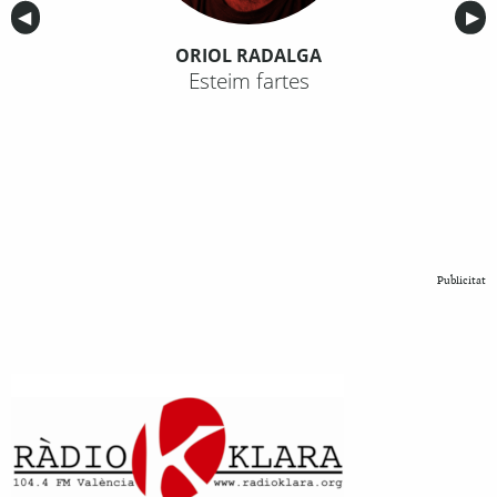
Anterior
◀︎
Sig
▶︎
ORIOL RADALGA
Esteim fartes
Publicitat