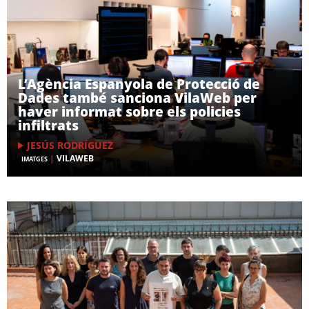
L’Agència Espanyola de Protecció de
Dades també sanciona VilaWeb per
haver informat sobre els policies
infiltrats
JESÚS RODRÍGUEZ
|
VILAWEB
IMATGES