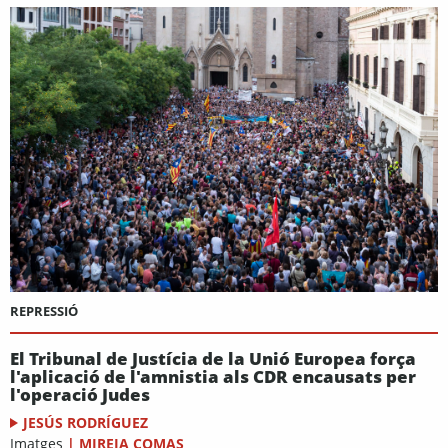
REPRESSIÓ
El Tribunal de Justícia de la Unió Europea força
l'aplicació de l'amnistia als CDR encausats per
l'operació Judes
JESÚS RODRÍGUEZ
Imatges
|
MIREIA COMAS