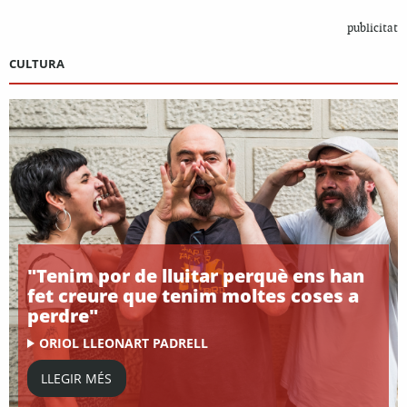
publicitat
CULTURA
"Tenim por de lluitar perquè ens han
fet creure que tenim moltes coses a
perdre"
ORIOL LLEONART PADRELL
LLEGIR MÉS