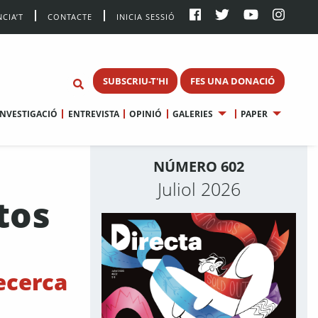
CIA’T
CONTACTE
INICIA SESSIÓ
SUBSCRIU-T'HI
FES UNA DONACIÓ
INVESTIGACIÓ
ENTREVISTA
OPINIÓ
GALERIES
PAPER
NÚMERO 602
Juliol 2026
tos
recerca