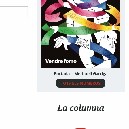
Portada | Meritxell Garriga
TOTS ELS NÚMEROS
La columna