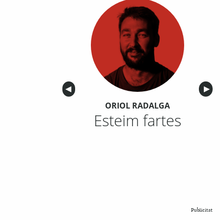
Anterior
◀︎
Sigu
▶︎
ORIOL RADALGA
Esteim fartes
Publicitat