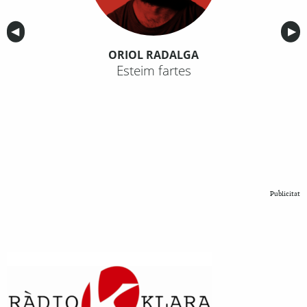
Anterior
◀︎
Sig
▶︎
ORIOL RADALGA
Esteim fartes
Publicitat