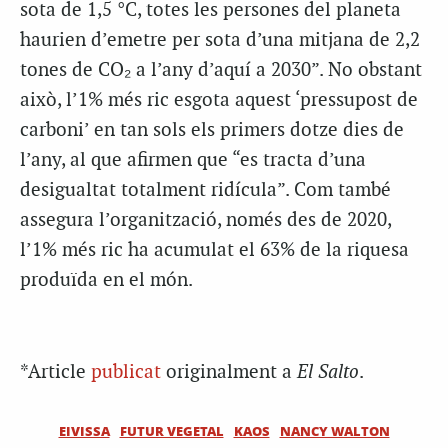
sota de 1,5 °C, totes les persones del planeta
haurien d’emetre per sota d’una mitjana de 2,2
tones de CO₂ a l’any d’aquí a 2030”. No obstant
això, l’1% més ric esgota aquest ‘pressupost de
carboni’ en tan sols els primers dotze dies de
l’any, al que afirmen que “es tracta d’una
desigualtat totalment ridícula”. Com també
assegura l’organització, només des de 2020,
l’1% més ric ha acumulat el 63% de la riquesa
produïda en el món.
*Article
publicat
originalment a
El Salto
.
EIVISSA
FUTUR VEGETAL
KAOS
NANCY WALTON