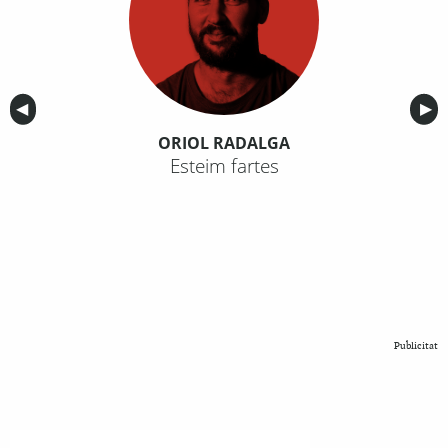
Anterior
◀︎
Sig
▶︎
ORIOL RADALGA
Esteim fartes
Publicitat