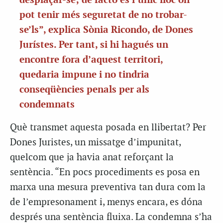
desplaçar-se; de facto és l’únic lloc on
pot tenir més seguretat de no trobar-
se’ls”, explica Sònia Ricondo, de Dones
Jurístes. Per tant, si hi hagués un
encontre fora d’aquest territori,
quedaria impune i no tindria
conseqüències penals per als
condemnats
Què transmet aquesta posada en llibertat? Per
Dones Juristes, un missatge d’impunitat,
quelcom que ja havia anat reforçant la
sentència. “En pocs procediments es posa en
marxa una mesura preventiva tan dura com la
de l’empresonament i, menys encara, es dóna
després una sentència fluixa. La condemna s’ha