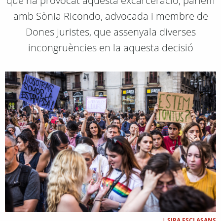
que ha provocat aquesta excarceració, parlem
amb Sònia Ricondo, advocada i membre de
Dones Juristes, que assenyala diverses
incongruències en la aquesta decisió
|
SIRA ESCLASANS