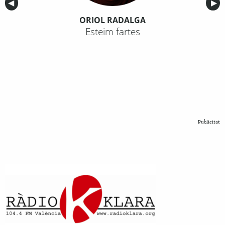
Anterior
◀︎
Sig
▶︎
ORIOL RADALGA
Esteim fartes
Publicitat