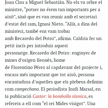
Joan Clos a
Miguel
Sebastián
. No els va rebre el
ministre, “potser no érem tan importants per a
això”, sinó que es van reunir amb el secretari
d’estat del ram, Ignasi
Nieto
. “Allà, a dins del
ministeri, també ens vam trobar
amb
Recaredo
del Potro”, afirma. Caldria fer un
petit incís per introduir aquest
personatge.
Recaredo
del Potro: enginyer de
mines d’origen lleonès, home
de
Florentino
Pérez al capdavant del projecte i,
encara més important que tot això, persona
encantadora d’aquelles que els plebeus definim
com
campechano
. El periodista Jordi
Marsal
, en
la publicació
Castor: la bombolla sísmica
, es
refereix a ell com “el rei Mides visigot”. Una