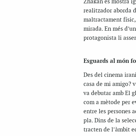
Zhakan es mostra ig
realitzador aborda d
maltractament físic,
mirada. En més d’una
protagonista li ass
Esguards al món f
Des del cinema irani
casa de mi amigo?
v
va debutar amb
El g
com a mètode per evi
entre les persones a
pla. Dins de la sele
tracten de l’àmbit e