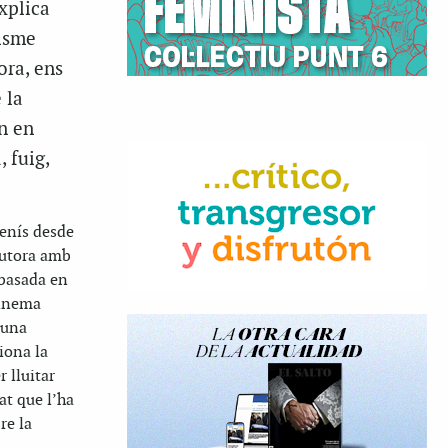
xplica
visme
ora, ens
 la
n en
 fuig,
enís desde
autora amb
 basada en
cinema
 una
iona la
 lluitar
at que l’ha
re la