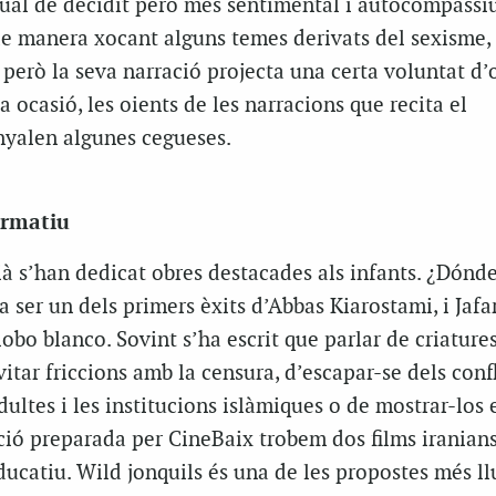
ual de decidit però més sentimental i autocompassiu
e manera xocant alguns temes derivats del sexisme, 
 però la seva narració projecta una certa voluntat d’o
 ocasió, les oients de les narracions que recita el
enyalen algunes cegueses.
ormatiu
à s’han dedicat obres destacades als infants.
¿Dónde 
a ser un dels primers èxits d’Abbas Kiarostami, i Jafa
lobo blanco
. Sovint s’ha escrit que parlar de criature
tar friccions amb la censura, d’escapar-se dels confl
dultes i les institucions islàmiques o de mostrar-los
cció preparada per CineBaix trobem dos films iranian
ducatiu.
Wild jonquils
és una de les propostes més l