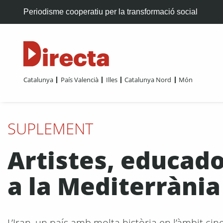
Periodisme cooperatiu per la transformació social
Catalunya
País Valencià
Illes
Catalunya Nord
Món
SUPLEMENT
Artistes, educado
a la Mediterrània
L’Iran, un país amb molta història en l’àmbit cin