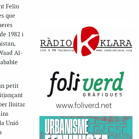
t Feliu
es que
neres
 de
1982
i
istan,
 Waad Al-
cabable
n petit
itjançant
er lluitar
uins
la Unió
a