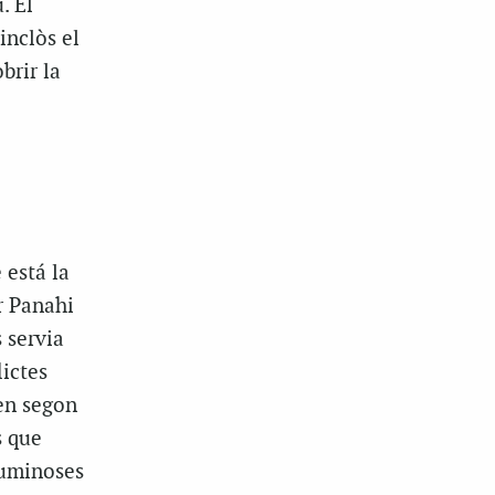
. El
inclòs el
brir la
está la
r Panahi
s servia
ictes
 en segon
s que
luminoses