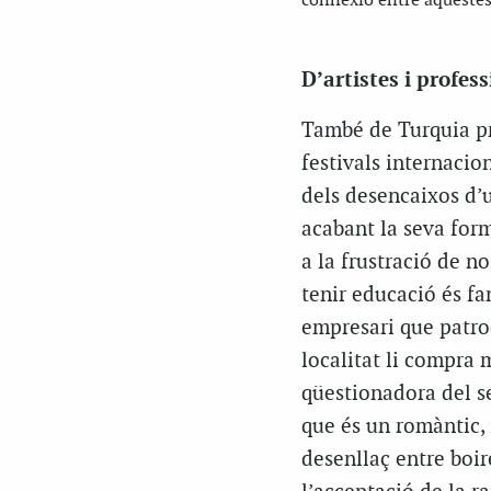
connexió entre aquestes
D’artistes i profess
També de Turquia 
festivals internacio
dels desencaixos d’u
acabant la seva form
a la frustració de n
tenir educació és fan
empresari que patroc
localitat li compra 
qüestionadora del se
que és un romàntic, 
desenllaç entre boire