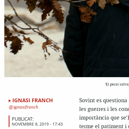
'El peral salva
IGNASI FRANCH
S
ovint es qüestiona
ignasifranch
les guerres i les co
importància que se’l
PUBLICAT:
NOVEMBRE 8, 2019 - 17:43
terme el patiment i