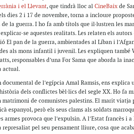
rània i el Llevant
, que tindrà lloc al
CineBaix
de San
els dies 2 i 17 de novembre, torna a incloure propost
 de la guerra. I ho fa amb títols que il·lustren les ma
xplicar-se aquestes realitats. Les relaten els autors
ció
El pan de la guerra
, ambientades al Líban i l’Afgan
es als mons infantil i juvenil. Les expliquen també
tts, responsables d’una
For Sama
que aborda la ina
a actual.
n documental de l’egípcia Amal Ramsis, ens explica u
història dels conflictes bèl·lics del segle XX. Ho fa m
n matrimoni de comunistes palestins. El marit viatja p
icà espanyol, però els seus clams als soldats marroq
 armes provoca que l’expulsin. A l’Estat francès i a 
 represaliat pel seu pensament lliure, cosa que acab