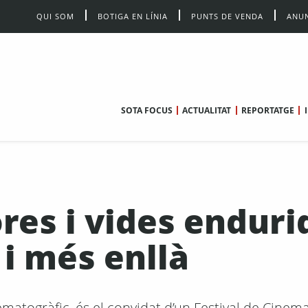
QUI SOM
BOTIGA EN LÍNIA
PUNTS DE VENDA
ANUN
SOTA FOCUS
ACTUALITAT
REPORTATGE
res i vides enduri
 i més enllà
ematogràfic, és el convidat d’un Festival de Cinema