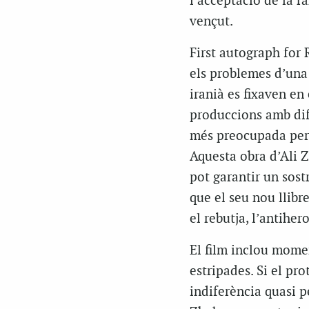
l’acceptació de la r
vençut.
First autograph for
els problemes d’una c
iranià es fixaven en 
produccions amb dif
més preocupada per l
Aquesta obra d’Ali Z
pot garantir un sostr
que el seu nou llibr
el rebutja, l’antiher
El film inclou mome
estripades. Si el pro
indiferència quasi p