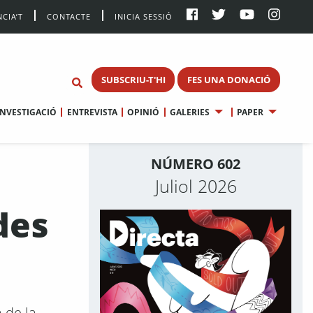
CIA’T
CONTACTE
INICIA SESSIÓ
SUBSCRIU-T'HI
FES UNA DONACIÓ
INVESTIGACIÓ
ENTREVISTA
OPINIÓ
GALERIES
PAPER
NÚMERO 602
Juliol 2026
des
 de la