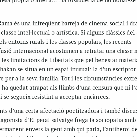
aresa pròpia o aliena… i la tossuderia de no donar-se
 Rama
és una infreqüent barreja de cinema social i d
lasse intel·lectual o artística. Si alguns clàssics de
els entorns rurals i les classes populars, les recents
usió internacional acostumen a retratar una classe 
es limitacions de llibertats que pel benestar materia
hakan se situa en un espai inusual: la d’un escriptor
e per a la seva família. Tot i les circumstàncies extre
e ha quedat atrapat als llimbs d’una censura que ni l’
oi se segueix resistint a acceptar encàrrecs.
nts d’una certa afectació poetitzadora i també discu
tagonista d’
El peral salvatge
frega la sociopatia amb 
ermanent envers la gent amb qui parla, l’antiheroi de