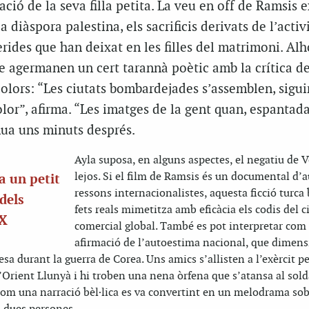
ció de la seva filla petita. La veu en off de Ramsis e
a diàspora palestina, els sacrificis derivats de l’acti
erides que han deixat en les filles del matrimoni. Alh
 agermanen un cert tarannà poètic amb la crítica de
dolors: “Les ciutats bombardejades s’assemblen, sigui
olor”, afirma. “Les imatges de la gent quan, espantada,
nua uns minuts després.
Ayla
suposa, en alguns aspectes, el negatiu de
V
lejos
. Si el film de Ramsis és un documental d’
ca un petit
ressons internacionalistes, aquesta ficció turca
dels
fets reals mimetitza amb eficàcia els codis del 
XX
comercial global. També es pot interpretar com
afirmació de l’autoestima nacional, que dimens
a durant la guerra de Corea. Uns amics s’allisten a l’exèrcit per
Orient Llunyà i hi troben una nena òrfena que s’atansa al sold
com una narració bèl·lica es va convertint en un melodrama sob