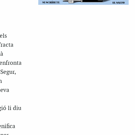
els
Tracta
tà
’enfronta
“Segur,
n
seva
ió li diu
enifica