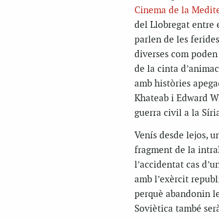
Cinema de la Mediter
del Llobregat entre 
parlen de les ferides
diverses com poden e
de la cinta d’anima
amb històries apegad
Khateab i Edward Wa
guerra civil a la Síri
Venís desde lejos
, u
fragment de la intra
l’accidentat cas d’u
amb l’exèrcit republ
perquè abandonin les
Soviètica també serà