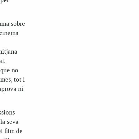
 per
rama sobre
l cinema
mitjana
l.
 que no
mes, tot i
aprova ni
ssions
la seva
l film de