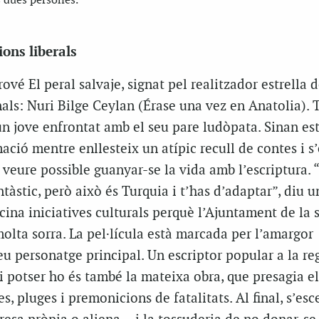
 dues persones.
ions liberals
prové
El peral salvaje
, signat pel realitzador estrella d
nals: Nuri Bilge Ceylan (
Érase una vez en Anatolia
). 
n jove enfrontat amb el seu pare ludòpata. Sinan es
ació mentre enllesteix un atípic recull de contes i s
o veure possible guanyar-se la vida amb l’escriptura. 
tàstic, però això és Turquia i t’has d’adaptar”, diu u
ina iniciatives culturals perquè l’Ajuntament de la 
molta sorra. La pel·lícula està marcada per l’amargor
u personatge principal. Un escriptor popular a la reg
i potser ho és també la mateixa obra, que presagia el
s, pluges i premonicions de fatalitats. Al final, s’esc