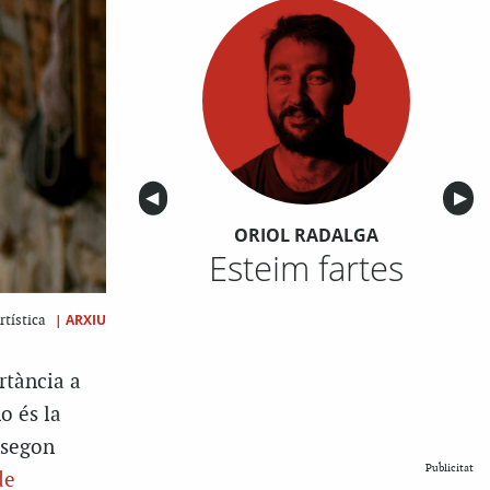
Anterior
◀︎
Sigu
▶︎
ORIOL RADALGA
Esteim fartes
|
ARXIU
rtística
rtància a
o és la
 segon
Publicitat
de