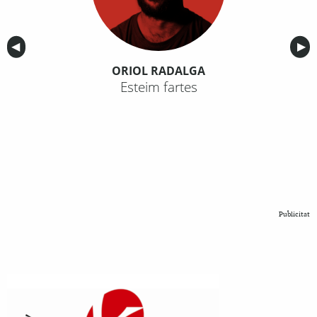
Anterior
◀︎
Sig
▶︎
ORIOL RADALGA
Esteim fartes
Publicitat