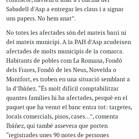
contracte, havíem d’anar a l’oficina del
Sabadell d’Asp a entregar les claus i a signar
uns papers. No hem anat”.
No totes les afectades són del mateix barri ni
del mateix municipi. A la PAH d’Asp acudeixen
afectades de molts municipis de la comarca.
Habitants de pobles com La Romana, Fondó
dels Frares, Fondó de les Neus, Novelda o
Montfort, es troben en una situació semblant a
la d’Ibáñez. “És molt difícil comptabilitzar
quantes famílies hi ha afectades, perquè en el
paquet que ha venut el banc entra tot: targetes,
locals comercials, pisos, cases…”, comenta
Ibáñez, qui també assevera que porten
“registrades unes 90 notes de persones