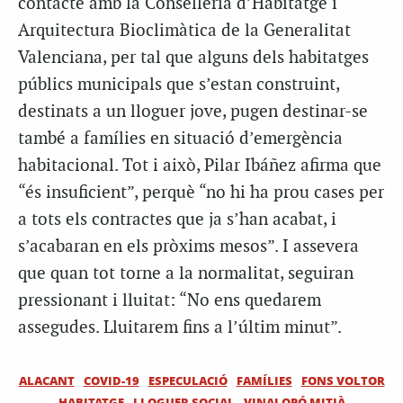
contacte amb la Conselleria d’Habitatge i
Arquitectura Bioclimàtica de la Generalitat
Valenciana, per tal que alguns dels habitatges
públics municipals que s’estan construint,
destinats a un lloguer jove, pugen destinar-se
també a famílies en situació d’emergència
habitacional. Tot i això, Pilar Ibáñez afirma que
“és insuficient”, perquè “no hi ha prou cases per
a tots els contractes que ja s’han acabat, i
s’acabaran en els pròxims mesos”. I assevera
que quan tot torne a la normalitat, seguiran
pressionant i lluitat: “No ens quedarem
assegudes. Lluitarem fins a l’últim minut”.
ALACANT
COVID-19
ESPECULACIÓ
FAMÍLIES
FONS VOLTOR
HABITATGE
LLOGUER SOCIAL
VINALOPÓ MITJÀ