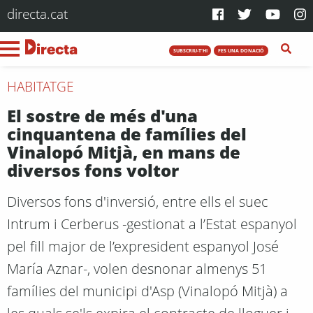
directa.cat
SUBSCRIU-T'HI
FES UNA DONACIÓ
HABITATGE
El sostre de més d'una
cinquantena de famílies del
Vinalopó Mitjà, en mans de
diversos fons voltor
Diversos fons d'inversió, entre ells el suec
Intrum i Cerberus -gestionat a l’Estat espanyol
pel fill major de l’expresident espanyol José
María Aznar-, volen desnonar almenys 51
famílies del municipi d'Asp (Vinalopó Mitjà) a