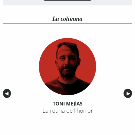
La columna
Anterior
◀︎
Sig
▶︎
TONI MEJÍAS
La rutina de l'horror