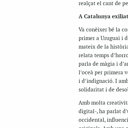
realçat el cant de p
A Catalunya exilia
Va conèixer bé la co
primer a Uruguai i de
mateix de la històri
relata temps d’horro
parla de màgia i d’a
l’oceà per primera v
i d’indignació. I am
solidaritat i de des
Amb molta creativita
digital-, ha parlat d
occidental, influenc