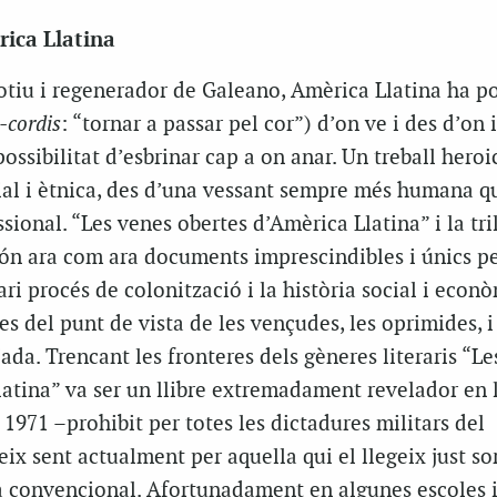
rica Llatina
motiu i regenerador de Galeano, Amèrica Llatina ha p
-cordis
: “tornar a passar pel cor”) d’on ve i des d’on 
possibilitat d’esbrinar cap a on anar. Un treball heroic
ial i ètnica, des d’una vessant sempre més humana q
sional. “Les venes obertes d’Amèrica Llatina” i la tri
ón ara com ara documents imprescindibles i únics p
ri procés de colonització i la història social i econ
s del punt de vista de les vençudes, les oprimides, i
ada. Trencant les fronteres dels gèneres literaris “Le
atina” va ser un llibre extremadament revelador en 
 1971 –prohibit per totes les dictadures militars del
eix sent actualment per aquella qui el llegeix just so
sta convencional. Afortunadament en algunes escoles 