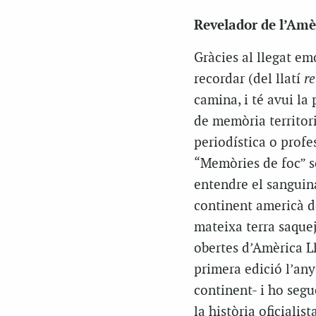
Revelador de l’Amè
Gràcies al llegat e
recordar (del llatí
re
camina, i té avui la 
de memòria territor
periodística o profes
“Memòries de foc” s
entendre el sanguina
continent americà de
mateixa terra saquej
obertes d’Amèrica Ll
primera edició l’any
continent- i ho segu
la història oficiali