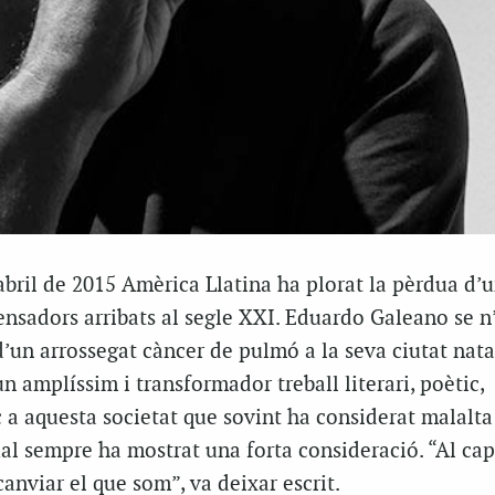
abril de 2015 Amèrica Llatina ha plorat la pèrdua d’u
ensadors arribats al segle XXI. Eduardo Galeano se n
d’un arrossegat càncer de pulmó a la seva ciutat nata
 amplíssim i transformador treball literari, poètic,
ic a aquesta societat que sovint ha considerat malalta 
al sempre ha mostrat una forta consideració. “Al cap i
anviar el que som”, va deixar escrit.