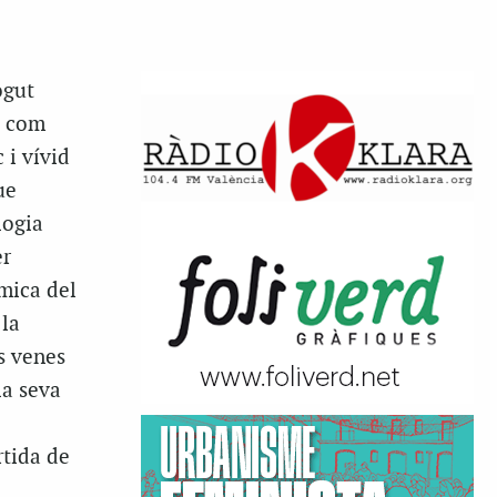
ogut
i com
 i vívid
ue
logia
er
òmica del
 la
s venes
la seva
rtida de
i