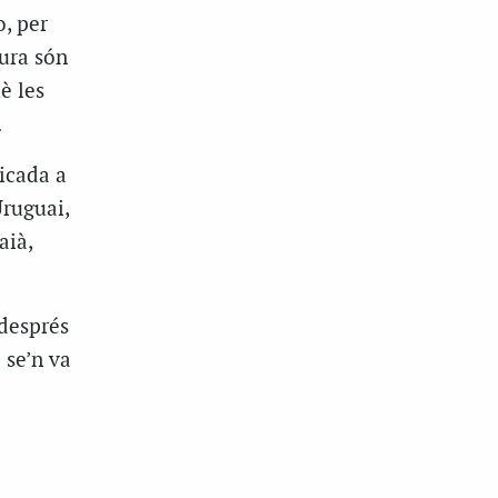
, per
tura són
è les
.
icada a
Uruguai,
aià,
 després
 se’n va