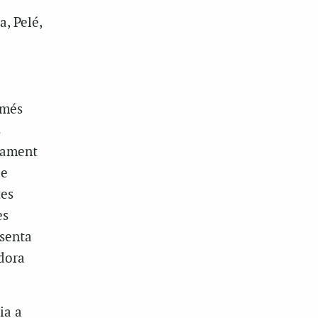
a, Pelé,
omés
s
iament
de
tes
es
esenta
dora
ia a