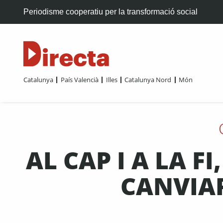
Periodisme cooperatiu per la transformació social
Catalunya
País Valencià
Illes
Catalunya Nord
Món
AL CAP I A LA F
CANVIAR