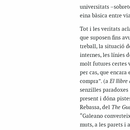
universitats –sobreto
eina bàsica entre vi
Tot i les veritats ac
que suposen fins avu
treball, la situació 
internes, les línies
molt futures certes 
per cas, que encara e
compra”. (a
El llibre
senzilles paradoxes 
present i dóna piste
Rebassa, del
The Gu
“Galeano converteix 
muts, a les parets i