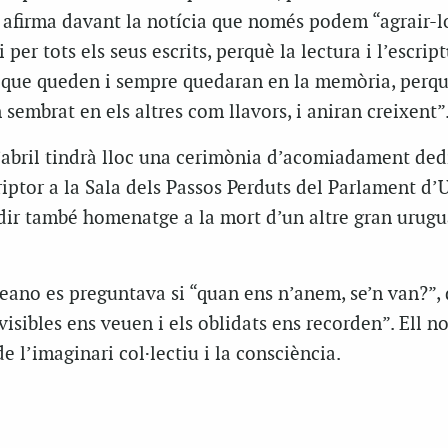
 afirma davant la notícia que només podem “agrair-lo
 per tots els seus escrits, perquè la lectura i l’escrip
s que queden i sempre quedaran en la memòria, perqu
 sembrat en els altres com llavors, i aniran creixent”
’abril tindrà lloc una cerimònia d’acomiadament ded
riptor a la Sala dels Passos Perduts del Parlament d’
dir també homenatge a la mort d’un altre gran urugu
eano es preguntava si “quan ens n’anem, se’n van?”,
visibles ens veuen i els oblidats ens recorden”. Ell no
de l’imaginari col·lectiu i la consciència.