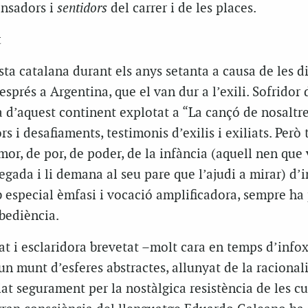
ensadors i
sentidors
del carrer i de les places.
t
sta catalana durant els anys setanta a causa de les d
sprés a Argentina, que el van dur a l’exili. Sofridor 
a d’aquest continent explotat a “La cançó de nosaltre
rs i desafiaments, testimonis d’exilis i exiliats. Però
mor, de por, de poder, de la infància (aquell nen que
egada i li demana al seu pare que l’ajudi a mirar) d’i
b especial èmfasi i vocació amplificadora, sempre ha 
obediència.
t i esclaridora brevetat –molt cara en temps d’infox
’un munt d’esferes abstractes, allunyat de la racionali
iat segurament per la nostàlgica resistència de les cu