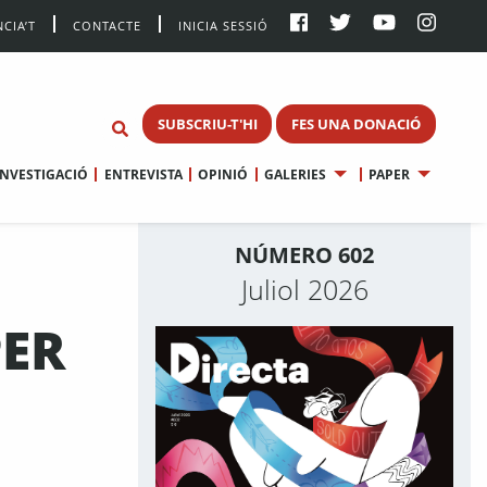
CIA’T
CONTACTE
INICIA SESSIÓ
SUBSCRIU-T'HI
FES UNA DONACIÓ
INVESTIGACIÓ
ENTREVISTA
OPINIÓ
GALERIES
PAPER
NÚMERO 602
Juliol 2026
PER