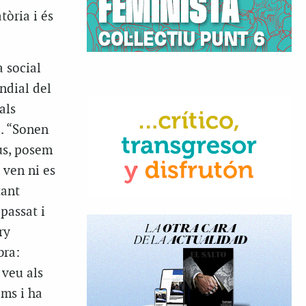
tòria i és
a social
ndial del
als
a. “Sonen
us, posem
 ven ni es
tant
passat i
ry
bra:
 veu als
ims i ha