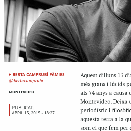
BERTA CAMPRUBÍ PÀMIES
Aquest dilluns 13 d’
bertacamprubi
més grans i lúcids p
MONTEVIDEO
als 74 anys a causa 
Montevideo. Deixa un
PUBLICAT:
periodístic i filosòf
ABRIL 15, 2015 - 18:27
aquesta terra a la qu
som el que fem per c