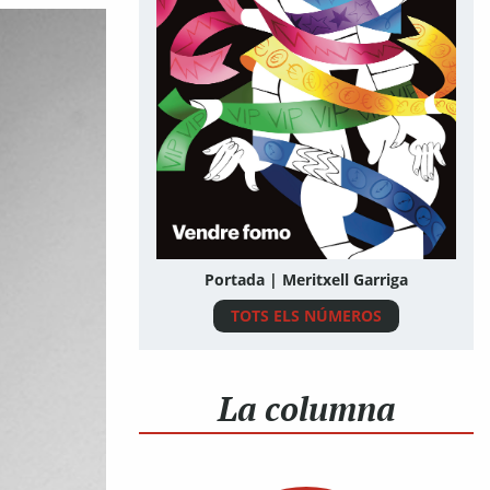
Portada | Meritxell Garriga
TOTS ELS NÚMEROS
La columna