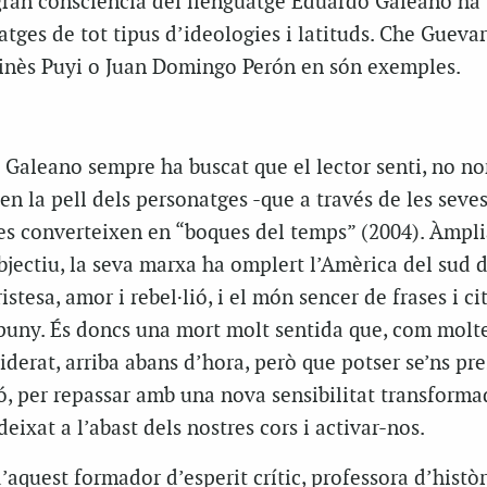
gran consciència del llenguatge Eduardo Galeano ha
atges de tot tipus d’ideologies i latituds. Che Guevar
inès Puyi o Juan Domingo Perón en són exemples.
s Galeano sempre ha buscat que el lector senti, no n
 en la pell dels personatges -que a través de les seve
 es converteixen en “boques del temps” (2004). Àmpl
jectiu, la seva marxa ha omplert l’Amèrica del sud 
stesa, amor i rebel·lió, i el món sencer de frases i ci
 puny. És doncs una mort molt sentida que, com molt
derat, arriba abans d’hora, però que potser se’ns pr
ó, per repassar amb una nova sensibilitat transforma
deixat a l’abast dels nostres cors i activar-nos.
’aquest formador d’esperit crític, professora d’històr