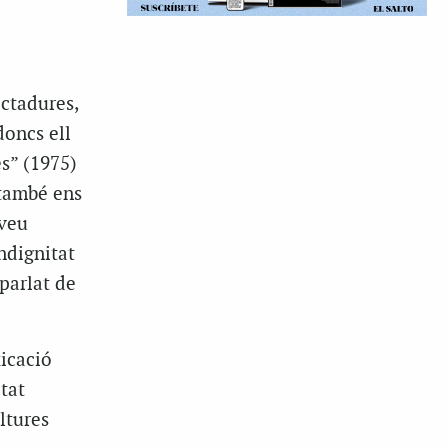
ictadures,
doncs ell
s” (1975)
 també ens
 veu
ndignitat
parlat de
icació
tat
ltures