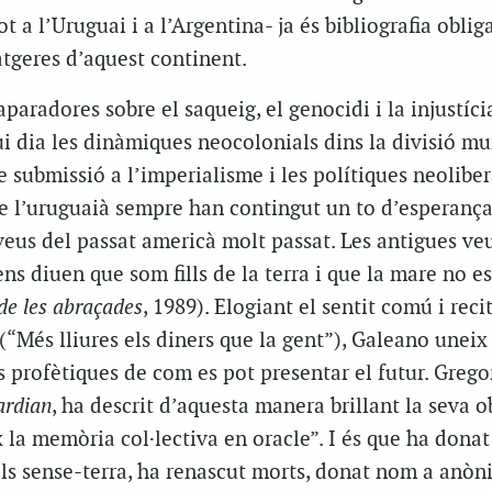
t a l’Uruguai i a l’Argentina- ja és bibliografia obliga
atgeres d’aquest continent.
laparadores sobre el saqueig, el genocidi i la injustíci
i dia les dinàmiques neocolonials dins la divisió mu
de submissió a l’imperialisme i les polítiques neoliber
 de l’uruguaià sempre han contingut un to d’esperanç
veus del passat americà molt passat. Les antigues ve
ns diuen que som fills de la terra i que la mare no es
 de les abraçades
, 1989). Elogiant el sentit comú i reci
(“Més lliures els diners que la gent”), Galeano uneix 
s profètiques de com es pot presentar el futur. Grego
ardian
, ha descrit d’aquesta manera brillant la seva o
la memòria col·lectiva en oracle”. I és que ha donat
 als sense-terra, ha renascut morts, donat nom a anòn