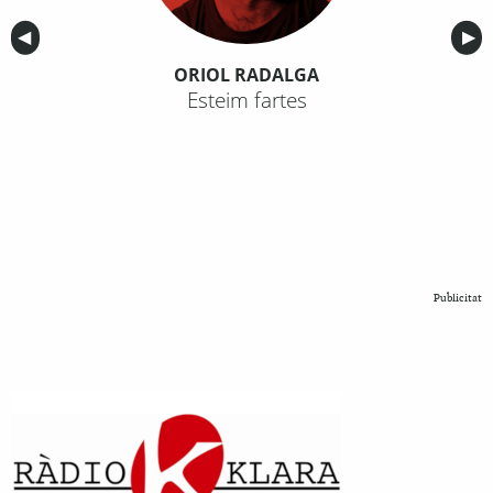
Anterior
◀︎
Sig
▶︎
ORIOL RADALGA
Esteim fartes
Publicitat