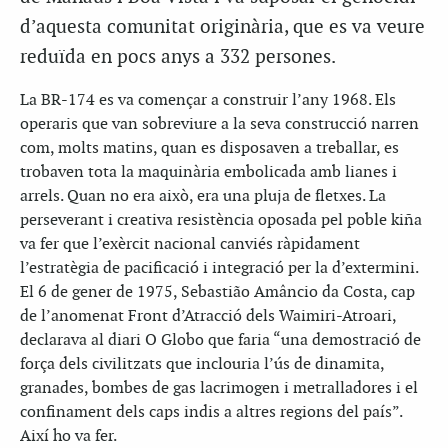
d’aquesta comunitat originària, que es va veure
reduïda en pocs anys a 332 persones.
La BR-174 es va començar a construir l’any 1968. Els
operaris que van sobreviure a la seva construcció narren
com, molts matins, quan es disposaven a treballar, es
trobaven tota la maquinària embolicada amb lianes i
arrels. Quan no era això, era una pluja de fletxes. La
perseverant i creativa resistència oposada pel poble kiña
va fer que l’exèrcit nacional canviés ràpidament
l’estratègia de pacificació i integració per la d’extermini.
El 6 de gener de 1975, Sebastião Amâncio da Costa, cap
de l’anomenat Front d’Atracció dels Waimiri-Atroari,
declarava al diari O Globo que faria “una demostració de
força dels civilitzats que inclouria l’ús de dinamita,
granades, bombes de gas lacrimogen i metralladores i el
confinament dels caps indis a altres regions del país”.
Així ho va fer.