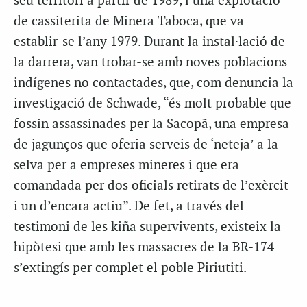
seu territori a partir de 1989, i una explotació
de cassiterita de Minera Taboca, que va
establir-se l’any 1979. Durant la instal·lació de
la darrera, van trobar-se amb noves poblacions
indígenes no contactades, que, com denuncia la
investigació de Schwade, “és molt probable que
fossin assassinades per la Sacopã, una empresa
de jagunços que oferia serveis de ‘neteja’ a la
selva per a empreses mineres i que era
comandada per dos oficials retirats de l’exèrcit
i un d’encara actiu”. De fet, a través del
testimoni de les kiña supervivents, existeix la
hipòtesi que amb les massacres de la BR-174
s’extingís per complet el poble Piriutiti.