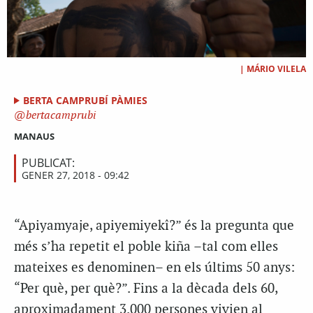
|
MÁRIO VILELA
BERTA CAMPRUBÍ PÀMIES
bertacamprubi
MANAUS
PUBLICAT:
GENER 27, 2018 - 09:42
“Apiyamyaje, apiyemiyekî?” és la pregunta que
més s’ha repetit el poble kiña –tal com elles
mateixes es denominen– en els últims 50 anys:
“Per què, per què?”. Fins a la dècada dels 60,
aproximadament 3.000 persones vivien al