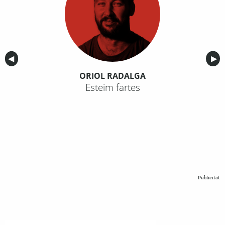
Anterior
◀︎
Sig
▶︎
ORIOL RADALGA
Esteim fartes
Publicitat