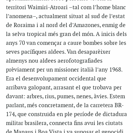
territori Waimiri-Atroari –tal com l’home blanc
l’anomena–, actualment situat al sud de l’estat
de Roraima i al nord del d’Amazones, enmig de
la selva tropical més gran del món. A inicis dels
anys 70 van començar a caure bombes sobre les
seves pacífiques aldees. Van desaparèixer
almenys nou aldees aerofotografiades
prèviament per un missioner italià l’any 1968.
Era el desenvolupament occidental que
arribava galopant, arrasant el que trobava per
davant: arbres, rius, pumes, nenes, àvies. Estem
parlant, més concretament, de la carretera BR-
174, que construïda en ple període de dictadura
militar brasilera, connecta fins avui les ciutats
de Manaus i Boa Vista i va suposar el genocidi