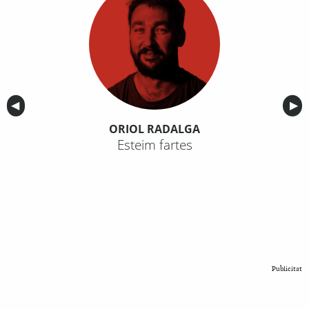
Anterior
◀︎
Sig
▶︎
ORIOL RADALGA
Esteim fartes
Publicitat