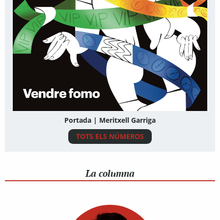
Portada | Meritxell Garriga
TOTS ELS NÚMEROS
La columna