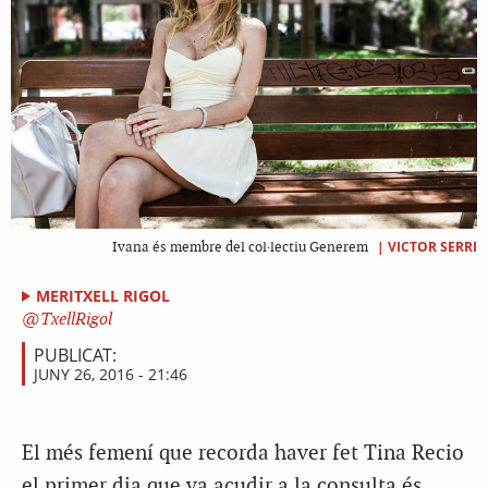
|
VICTOR SERRI
Ivana és membre del col·lectiu Generem
MERITXELL RIGOL
TxellRigol
PUBLICAT:
JUNY 26, 2016 - 21:46
El més femení que recorda haver fet Tina Recio
el primer dia que va acudir a la consulta és