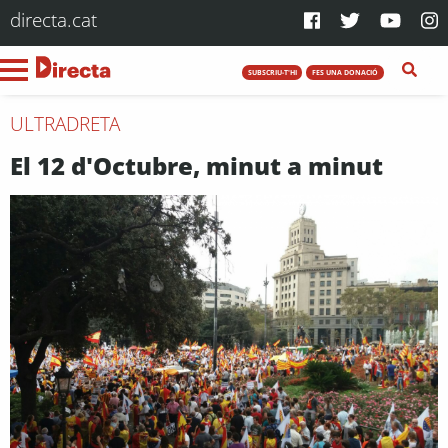
directa.cat
SUBSCRIU-T'HI
FES UNA DONACIÓ
ULTRADRETA
El 12 d'Octubre, minut a minut