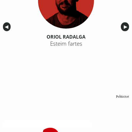
Anterior
◀︎
Sig
▶︎
ORIOL RADALGA
Esteim fartes
Publicitat