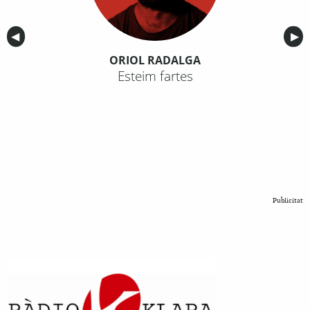
Anterior
◀︎
Sig
▶︎
ORIOL RADALGA
Esteim fartes
Publicitat