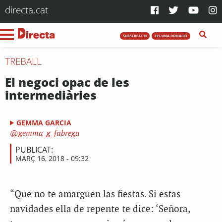
directa.cat
SUBSCRIU-T'HI
FES UNA DONACIÓ
TREBALL
El negoci opac de les
intermediàries
GEMMA GARCIA
gemma_g_fabrega
PUBLICAT:
MARÇ 16, 2018 - 09:32
“Que no te amarguen las fiestas. Si estas
navidades ella de repente te dice: ‘Señora,