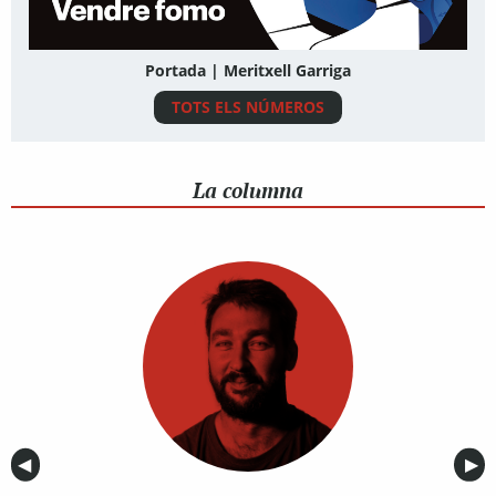
Portada | Meritxell Garriga
TOTS ELS NÚMEROS
La columna
Anterior
◀︎
Sig
▶︎