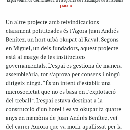
Espai veïnal de Germanetes, a l’Esquerra de l’Eixample de Barcelona
|ARXIU
Un altre projecte amb reivindicacions
clarament polititzades és l’Àgora Juan Andrés
Benítez, un hort urbà okupat al Raval. Segons
en Miguel, un dels fundadors, aquest projecte
està al marge de les institucions
governamentals. L’espai es gestiona de manera
assembleària, tot s’aprova per consens i ningú
dirigeix ningú. “És un intent d’establir una
microsocietat que no es basa en l’explotació
del treball”. L’espai estava destinat a la
construcció d’un hotel i es va okupar fa quatre
anys en memòria de Juan Andrés Benítez, veí
del carrer Aurora que va morir apallissat per la