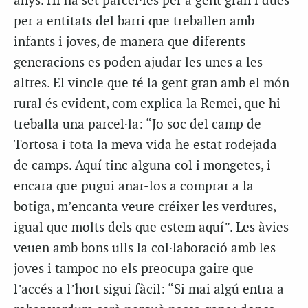
anys. Hi ha set parcel·les per a gent gran i dues
per a entitats del barri que treballen amb
infants i joves, de manera que diferents
generacions es poden ajudar les unes a les
altres. El vincle que té la gent gran amb el món
rural és evident, com explica la Remei, que hi
treballa una parcel·la: “Jo soc del camp de
Tortosa i tota la meva vida he estat rodejada
de camps. Aquí tinc alguna col i mongetes, i
encara que pugui anar-los a comprar a la
botiga, m’encanta veure créixer les verdures,
igual que molts dels que estem aquí”. Les àvies
veuen amb bons ulls la col·laboració amb les
joves i tampoc no els preocupa gaire que
l’accés a l’hort sigui fàcil: “Si mai algú entra a