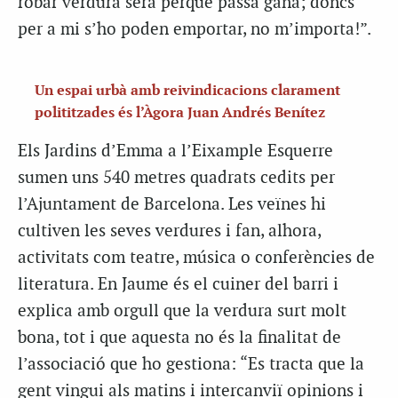
robar verdura serà perquè passa gana; doncs
per a mi s’ho poden emportar, no m’importa!”.
Un espai urbà amb reivindicacions clarament
polititzades és l’Àgora Juan Andrés Benítez
Els Jardins d’Emma a l’Eixample Esquerre
sumen uns 540 metres quadrats cedits per
l’Ajuntament de Barcelona. Les veïnes hi
cultiven les seves verdures i fan, alhora,
activitats com teatre, música o conferències de
literatura. En Jaume és el cuiner del barri i
explica amb orgull que la verdura surt molt
bona, tot i que aquesta no és la finalitat de
l’associació que ho gestiona: “Es tracta que la
gent vingui als matins i intercanviï opinions i