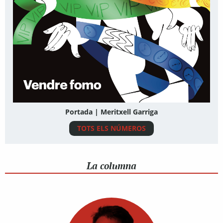
Portada | Meritxell Garriga
TOTS ELS NÚMEROS
La columna