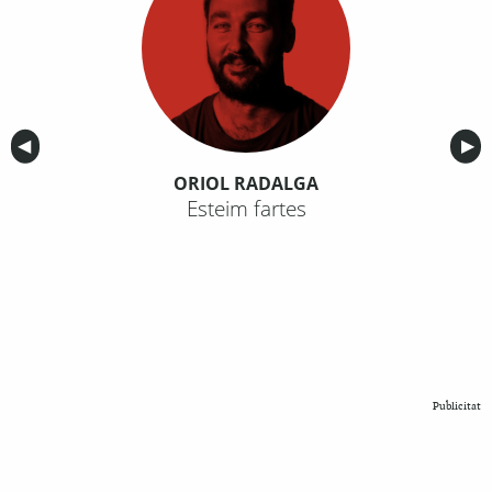
Anterior
◀︎
Sig
▶︎
ORIOL RADALGA
Esteim fartes
Publicitat