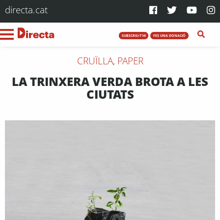
directa.cat
SUBSCRIU-T'HI
FES UNA DONACIÓ
CRUÏLLA
,
PAPER
LA TRINXERA VERDA BROTA A LES
CIUTATS