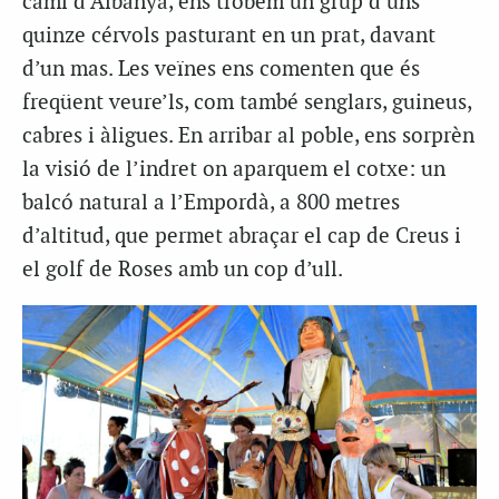
camí d’Albanyà, ens trobem un grup d’uns
quinze cérvols pasturant en un prat, davant
d’un mas. Les veïnes ens comenten que és
freqüent veure’ls, com també senglars, guineus,
cabres i àligues. En arribar al poble, ens sorprèn
la visió de l’indret on aparquem el cotxe: un
balcó natural a l’Empordà, a 800 metres
d’altitud, que permet abraçar el cap de Creus i
el golf de Roses amb un cop d’ull.