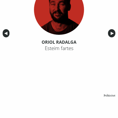
Anterior
◀︎
Sig
▶︎
ORIOL RADALGA
Esteim fartes
Publicitat