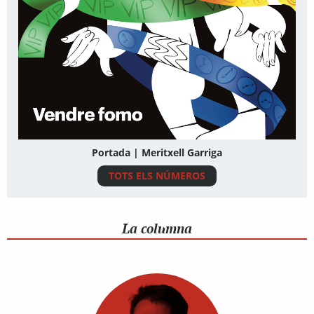
Portada | Meritxell Garriga
TOTS ELS NÚMEROS
La columna