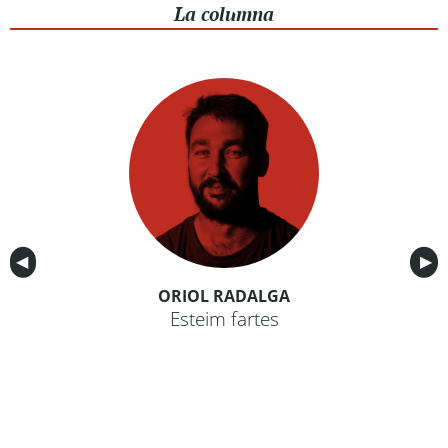
La columna
Anterior
◀︎
Sig
▶︎
ORIOL RADALGA
Esteim fartes