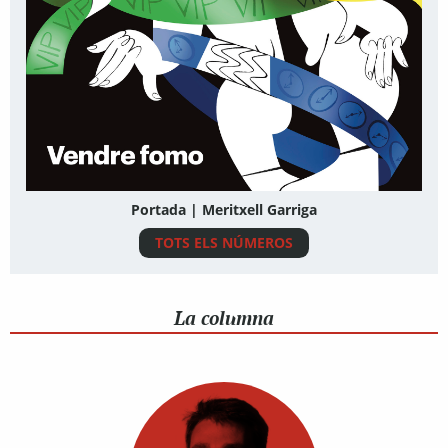
Portada | Meritxell Garriga
TOTS ELS NÚMEROS
La columna