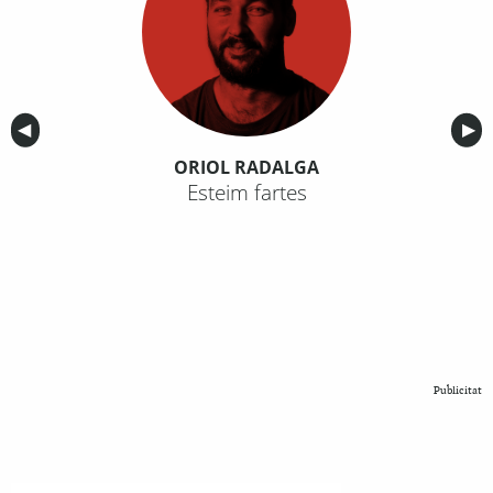
Anterior
◀︎
Sig
▶︎
ORIOL RADALGA
Esteim fartes
Publicitat