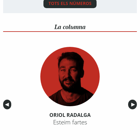
TOTS ELS NÚMEROS
La columna
Anterior
◀︎
Sig
▶︎
ORIOL RADALGA
Esteim fartes