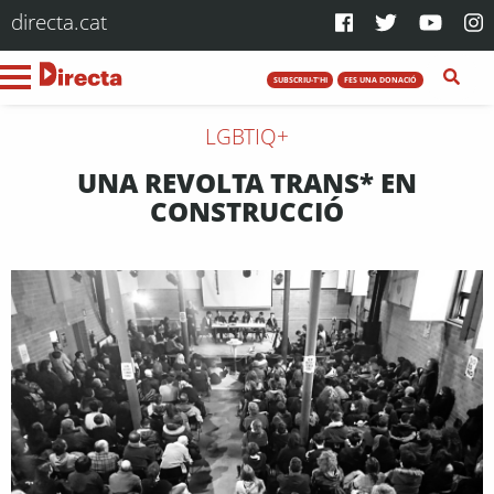
directa.cat
SUBSCRIU-T'HI
FES UNA DONACIÓ
LGBTIQ+
UNA REVOLTA TRANS* EN
CONSTRUCCIÓ