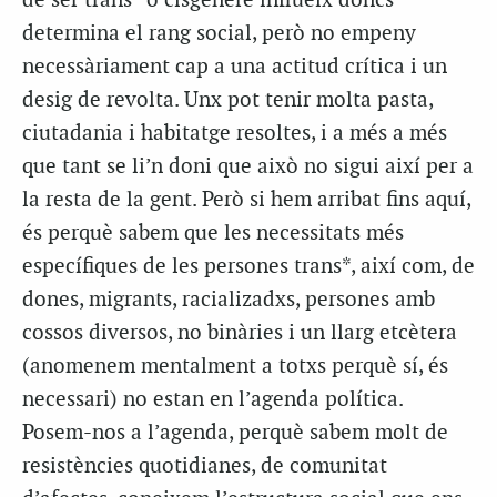
de ser trans* o cisgènere influeix doncs
determina el rang social, però no empeny
necessàriament cap a una actitud crítica i un
desig de revolta. Unx pot tenir molta pasta,
ciutadania i habitatge resoltes, i a més a més
que tant se li’n doni que això no sigui així per a
la resta de la gent. Però si hem arribat fins aquí,
és perquè sabem que les necessitats més
específiques de les persones trans*, així com, de
dones, migrants, racializadxs, persones amb
cossos diversos, no binàries i un llarg etcètera
(anomenem mentalment a totxs perquè sí, és
necessari) no estan en l’agenda política.
Posem-nos a l’agenda, perquè sabem molt de
resistències quotidianes, de comunitat