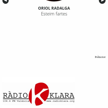
Anterior
◀︎
Sig
▶︎
ORIOL RADALGA
Esteim fartes
Publicitat