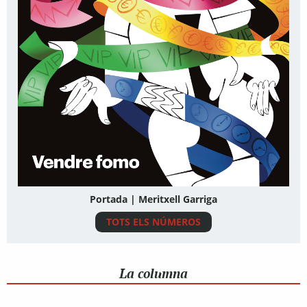
Portada | Meritxell Garriga
TOTS ELS NÚMEROS
La columna