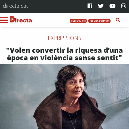
directa.cat
SUBSCRIU-T'HI
FES UNA DONACIÓ
EXPRESSIONS
"Volen convertir la riquesa d’una
època en violència sense sentit"