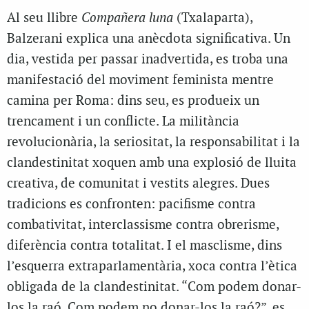
Al seu llibre
Compañera luna
(Txalaparta),
Balzerani explica una anècdota significativa. Un
dia, vestida per passar inadvertida, es troba una
manifestació del moviment feminista mentre
camina per Roma: dins seu, es produeix un
trencament i un conflicte. La militància
revolucionària, la seriositat, la responsabilitat i la
clandestinitat xoquen amb una explosió de lluita
creativa, de comunitat i vestits alegres. Dues
tradicions es confronten: pacifisme contra
combativitat, interclassisme contra obrerisme,
diferència contra totalitat. I el masclisme, dins
l’esquerra extraparlamentària, xoca contra l’ètica
obligada de la clandestinitat. “Com podem donar-
los la raó. Com podem no donar-los la raó?”, es