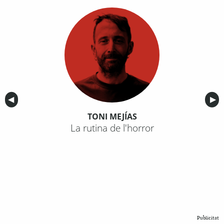
Anterior
◀︎
Sig
▶︎
TONI MEJÍAS
La rutina de l'horror
Publicitat