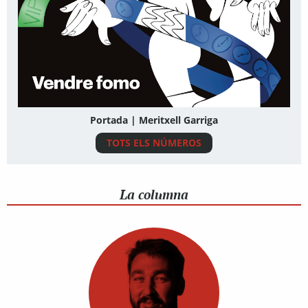
Portada | Meritxell Garriga
TOTS ELS NÚMEROS
La columna