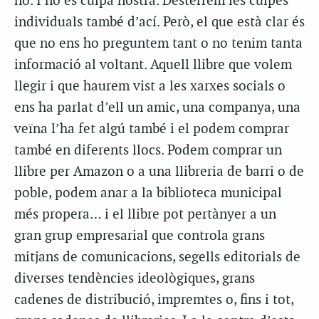
no. I no és culpa nostra. Desterrem les culpes
individuals també d’ací. Però, el que està clar és
que no ens ho preguntem tant o no tenim tanta
informació al voltant. Aquell llibre que volem
llegir i que haurem vist a les xarxes socials o
ens ha parlat d’ell un amic, una companya, una
veïna l’ha fet algú també i el podem comprar
també en diferents llocs. Podem comprar un
llibre per Amazon o a una llibreria de barri o de
poble, podem anar a la biblioteca municipal
més propera… i el llibre pot pertànyer a un
gran grup empresarial que controla grans
mitjans de comunicacions, segells editorials de
diverses tendències ideològiques, grans
cadenes de distribució, impremtes o, fins i tot,