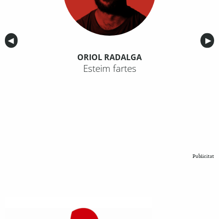
Anterior
◀︎
Sig
▶︎
ORIOL RADALGA
Esteim fartes
Publicitat