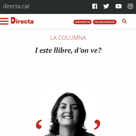
directa.cat
SUBSCRIU-T'HI
FES UNA DONACIÓ
LA COLUMNA
I este llibre, d’on ve?