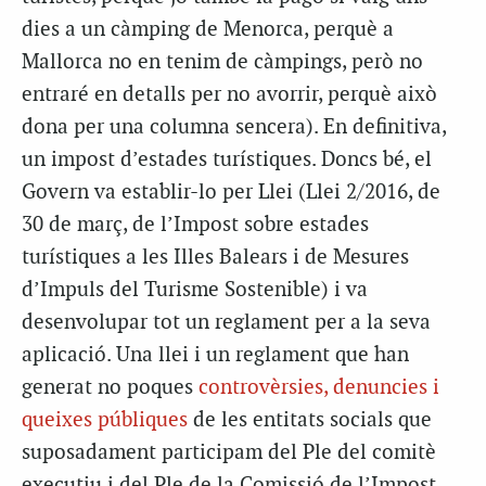
dies a un càmping de Menorca, perquè a
Mallorca no en tenim de càmpings, però no
entraré en detalls per no avorrir, perquè això
dona per una columna sencera). En definitiva,
un impost d’estades turístiques. Doncs bé, el
Govern va establir-lo per Llei (Llei 2/2016, de
30 de març, de l’Impost sobre estades
turístiques a les Illes Balears i de Mesures
d’Impuls del Turisme Sostenible) i va
desenvolupar tot un reglament per a la seva
aplicació. Una llei i un reglament que han
generat no poques
controvèrsies, denuncies i
queixes públiques
de les entitats socials que
suposadament participam del Ple del comitè
executiu i del Ple de la Comissió de l’Impost.