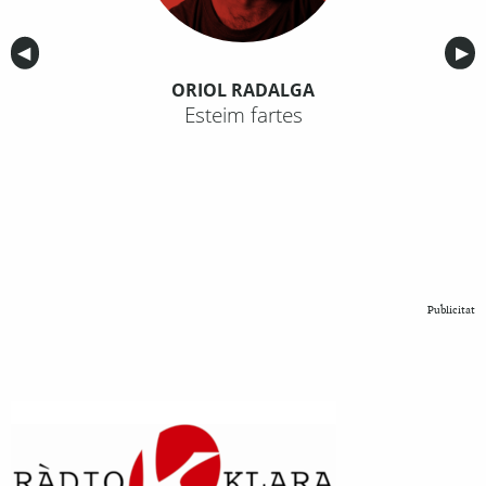
Anterior
◀︎
Sig
▶︎
ORIOL RADALGA
Esteim fartes
Publicitat