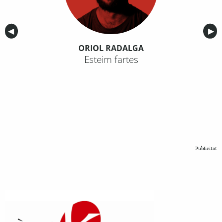
Anterior
◀︎
Sig
▶︎
ORIOL RADALGA
Esteim fartes
Publicitat