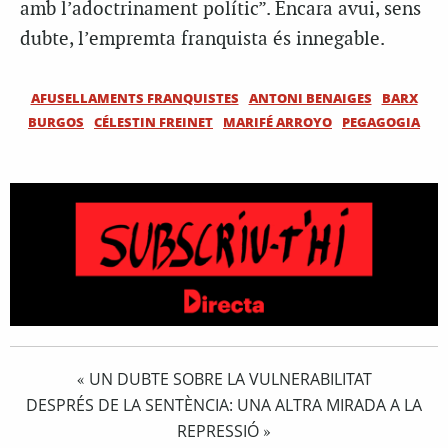
amb l’adoctrinament polític”. Encara avui, sens
dubte, l’empremta franquista és innegable.
AFUSELLAMENTS FRANQUISTES
ANTONI BENAIGES
BARX
BURGOS
CÉLESTIN FREINET
MARIFÉ ARROYO
PEGAGOGIA
UN DUBTE SOBRE LA VULNERABILITAT
«
DESPRÉS DE LA SENTÈNCIA: UNA ALTRA MIRADA A LA
REPRESSIÓ
»