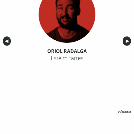
Anterior
◀︎
Sig
▶︎
ORIOL RADALGA
Esteim fartes
Publicitat