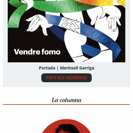
Portada | Meritxell Garriga
TOTS ELS NÚMEROS
La columna