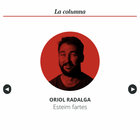
La columna
Anterior
◀︎
Sig
▶︎
ORIOL RADALGA
Esteim fartes