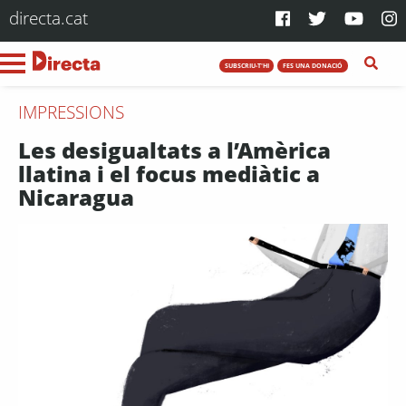
directa.cat
SUBSCRIU-T'HI
FES UNA DONACIÓ
IMPRESSIONS
Les desigualtats a l’Amèrica
llatina i el focus mediàtic a
Nicaragua