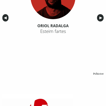
Anterior
◀︎
Sig
▶︎
ORIOL RADALGA
Esteim fartes
Publicitat