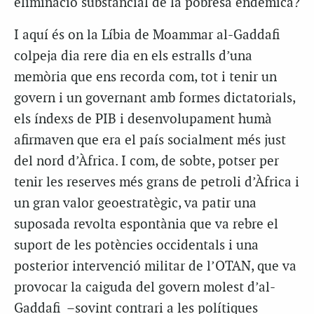
eliminació substancial de la pobresa endèmica?
I aquí és on la Líbia de Moammar al-Gaddafi
colpeja dia rere dia en els estralls d’una
memòria que ens recorda com, tot i tenir un
govern i un governant amb formes dictatorials,
els índexs de PIB i desenvolupament humà
afirmaven que era el país socialment més just
del nord d’Àfrica. I com, de sobte, potser per
tenir les reserves més grans de petroli d’Àfrica i
un gran valor geoestratègic, va patir una
suposada revolta espontània que va rebre el
suport de les potències occidentals i una
posterior intervenció militar de l’OTAN, que va
provocar la caiguda del govern molest d’al-
Gaddafi –sovint contrari a les polítiques