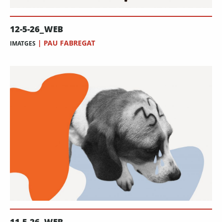
12-5-26_WEB
|
PAU FABREGAT
IMATGES
11-5-26_WEB