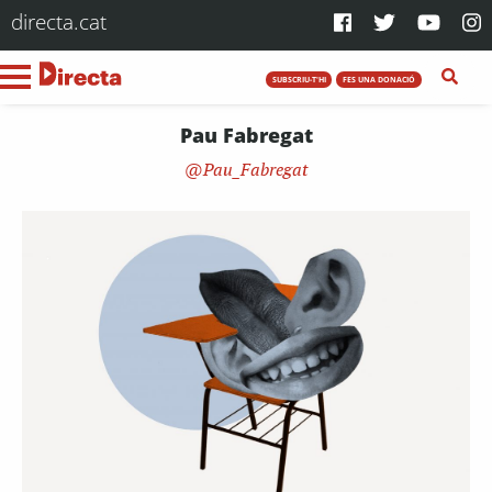
directa.cat
SUBSCRIU-T'HI
FES UNA DONACIÓ
Pau Fabregat
Pau_Fabregat