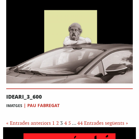
IDEARI_3_600
|
PAU FABREGAT
IMATGES
« Entrades anteriors
1
2
3
4
5
…
44
Entrades següents »