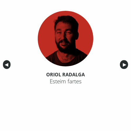
Anterior
◀︎
Sig
▶︎
ORIOL RADALGA
Esteim fartes