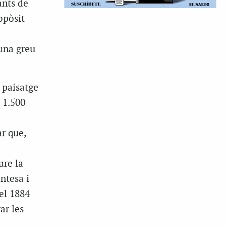
ants de
opòsit
i
una greu
 paisatge
 1.500
ar que,
ure la
antesa i
el 1884
ar les