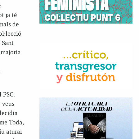
e
t ja té
inals de
ol·lecció
 Sant
a majoria
r
l PSC.
) veus
decidia
sme Toda,
iu aturar