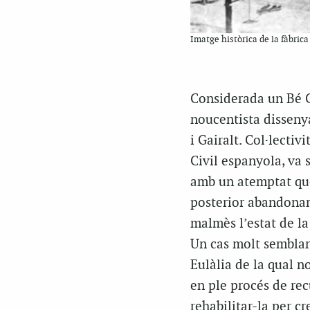
Imatge històrica de la fàbric
Considerada un Bé Cu
noucentista disseny
i Gairalt. Col·lecti
Civil espanyola, va
amb un atemptat que
posterior abandonam
malmès l’estat de la
Un cas molt semblant
Eulàlia de la qual 
en ple procés de rec
rehabilitar-la per cr