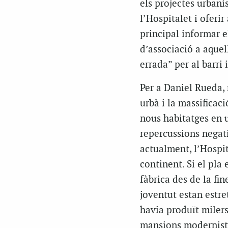
els projectes urbanís
l’Hospitalet i oferi
principal informar el
d’associació a aque
errada” per al barri i
Per a Daniel Rueda,
urbà i la massificac
nous habitatges en u
repercussions negati
actualment, l’Hospit
continent. Si el pla 
fàbrica des de la fin
joventut estan estre
havia produït milers
mansions moderniste