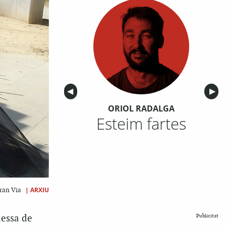
Anterior
◀︎
Sigu
▶︎
ORIOL RADALGA
Esteim fartes
|
ARXIU
Gran Via
dessa de
Publicitat