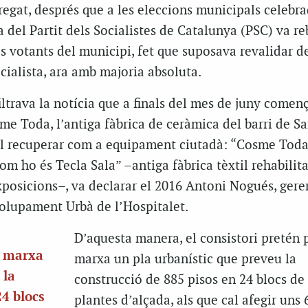
regat, després que a les eleccions municipals celebra
 del Partit dels Socialistes de Catalunya (PSC) va re
s votants del municipi, fet que suposava revalidar d
ialista, ara amb majoria absoluta.
filtrava la notícia que a finals del mes de juny començ
e Toda, l’antiga fàbrica de ceràmica del barri de Sa
l recuperar com a equipament ciutadà: “Cosme Toda
om ho és Tecla Sala” –antiga fàbrica tèxtil rehabili
exposicions–, va declarar el 2016 Antoni Nogués, gere
olupament Urbà de l’Hospitalet.
D’aquesta manera, el consistori pretén 
n marxa
marxa un pla urbanístic que preveu la
 la
construcció de 885 pisos en 24 blocs de 
24 blocs
plantes d’alçada, als que cal afegir uns 