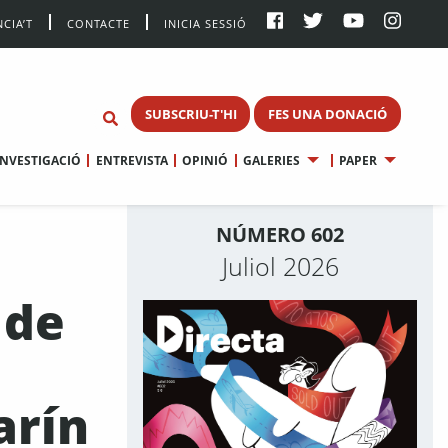
CIA’T
CONTACTE
INICIA SESSIÓ
SUBSCRIU-T'HI
FES UNA DONACIÓ
INVESTIGACIÓ
ENTREVISTA
OPINIÓ
GALERIES
PAPER
NÚMERO 602
Juliol 2026
 de
arín