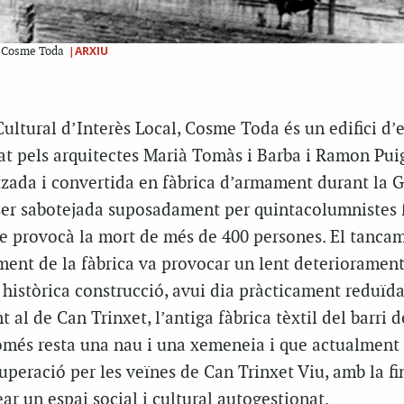
|ARXIU
a Cosme Toda
ltural d’Interès Local, Cosme Toda és un edifici d’e
at pels arquitectes Marià Tomàs i Barba i Ramon Pui
vitzada i convertida en fàbrica d’armament durant la 
 ser sabotejada suposadament per quintacolumnistes f
 provocà la mort de més de 400 persones. El tancam
ent de la fàbrica va provocar un lent deterioramen
 històrica construcció, avui dia pràcticament reduïda
 al de Can Trinxet, l’antiga fàbrica tèxtil del barri 
només resta una nau i una xemeneia i que actualment 
uperació per les veïnes de Can Trinxet Viu, amb la fi
ear un espai social i cultural autogestionat.