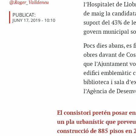
Roger_Valldeneu
l’Hospitalet de Llob
de maig la candidata
PUBLICAT:
JUNY 17, 2019 - 10:10
suport del 43% de le
govern municipal soc
Pocs dies abans, es 
obres davant de Cosm
que l’Ajuntament vo
edifici emblemàtic c
biblioteca i sala d’
l’Agència de Desenv
El consistori pretén posar e
un pla urbanístic que preveu
construcció de 885 pisos en 