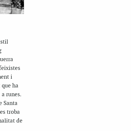
stil
g
Guerra
eixistes
ent i
t que ha
 a runes.
de Santa
es troba
nalitat de