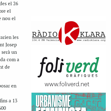
des el 26
bre el
e nou el
arien les
nt Josep
 serà un
tada com a
nt de
posar en
fins a 13
600