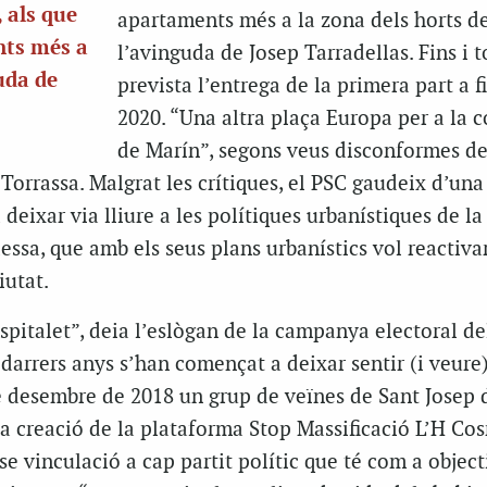
, als que
apartaments més a la zona dels horts d
nts més a
l’avinguda de Josep Tarradellas. Fins i to
uda de
prevista l’entrega de la primera part a f
2020. “Una altra plaça Europa per a la c
de Marín”, segons veus disconformes de
a Torrassa. Malgrat les crítiques, el PSC gaudeix d’un
deixar via lliure a les polítiques urbanístiques de la
essa, que amb els seus plans urbanístics vol reactiva
utat.
spitalet”, deia l’eslògan de la campanya electoral de
s darrers anys s’han començat a deixar sentir (i veure
de desembre de 2018 un grup de veïnes de Sant Josep 
la creació de la plataforma Stop Massificació L’H Co
se vinculació a cap partit polític que té com a object