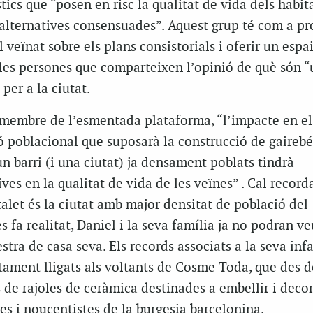
tics que “posen en risc la qualitat de vida dels habit
r alternatives consensuades”. Aquest grup té com a pr
 veïnat sobre els plans consistorials i oferir un espa
lles persones que comparteixen l’opinió de què són “
 per a la ciutat.
 membre de l’esmentada plataforma, “l’impacte en el
ió poblacional que suposarà la construcció de gairebé
n barri (i una ciutat) ja densament poblats tindrà
ves en la qualitat de vida de les veïnes” . Cal record
alet és la ciutat amb major densitat de població del
es fa realitat, Daniel i la seva família ja no podran ve
estra de casa seva. Els records associats a la seva inf
tament lligats als voltants de Cosme Toda, que des d
 de rajoles de ceràmica destinades a embellir i decor
s i noucentistes de la burgesia barcelonina.