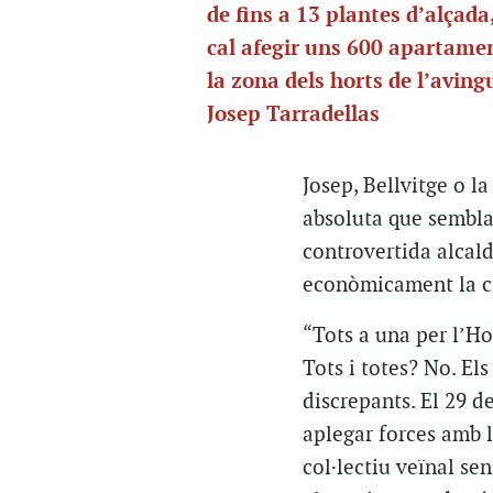
de fins a 13 plantes d’alçada
cal afegir uns 600 apartame
la zona dels horts de l’aving
Josep Tarradellas
Josep, Bellvitge o l
absoluta que sembla 
controvertida alcald
econòmicament la ci
“Tots a una per l’Ho
Tots i totes? No. El
discrepants. El 29 
aplegar forces amb 
col·lectiu veïnal sen