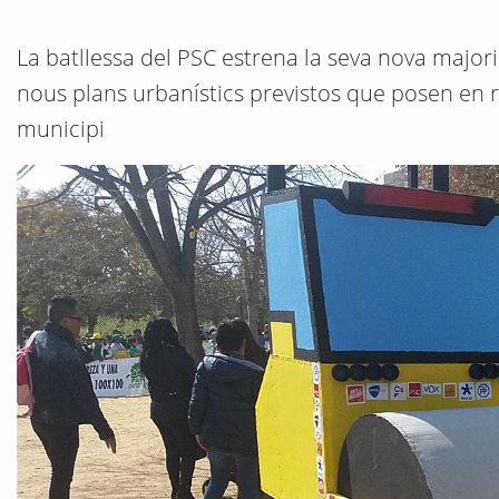
La batllessa del PSC estrena la seva nova majo
nous plans urbanístics previstos que posen en ri
municipi