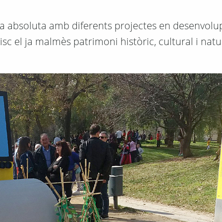
ria absoluta amb diferents projectes en desenvol
sc el ja malmès patrimoni històric, cultural i natu