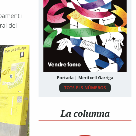
upament i
ral del
Portada | Meritxell Garriga
TOTS ELS NÚMEROS
La columna