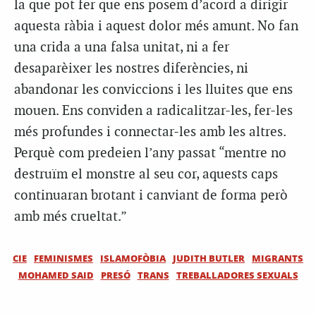
la que pot fer que ens posem d’acord a dirigir
aquesta ràbia i aquest dolor més amunt. No fan
una crida a una falsa unitat, ni a fer
desaparèixer les nostres diferències, ni
abandonar les conviccions i les lluites que ens
mouen. Ens conviden a radicalitzar-les, fer-les
més profundes i connectar-les amb les altres.
Perquè com predeien l’any passat “mentre no
destruïm el monstre al seu cor, aquests caps
continuaran brotant i canviant de forma però
amb més crueltat.”
CIE
FEMINISMES
ISLAMOFÒBIA
JUDITH BUTLER
MIGRANTS
MOHAMED SAID
PRESÓ
TRANS
TREBALLADORES SEXUALS