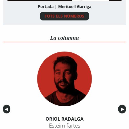
Portada | Meritxell Garriga
TOTS ELS NÚMEROS
La columna
Anterior
◀︎
Sig
▶︎
ORIOL RADALGA
Esteim fartes