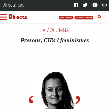
directa.cat
SUBSCRIU-T'HI
FES UNA DONACIÓ
LA COLUMNA
Presons, CIEs i feminismes