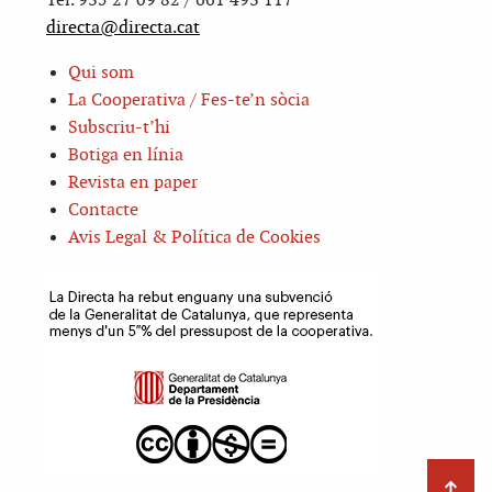
Tel. 935 27 09 82 / 661 493 117
directa@directa.cat
Qui som
La Cooperativa / Fes-te’n sòcia
Subscriu-t’hi
Botiga en línia
Revista en paper
Contacte
Avis Legal & Política de Cookies