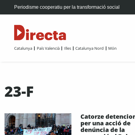
Periodisme cooperatiu per la transformació social
Catalunya
País Valencià
Illes
Catalunya Nord
Món
23-F
Catorze detencio
per una acció de
denúncia de la