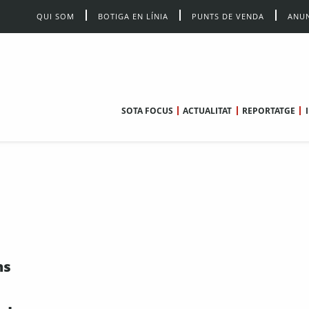
QUI SOM
BOTIGA EN LÍNIA
PUNTS DE VENDA
ANUN
SOTA FOCUS
ACTUALITAT
REPORTATGE
ns