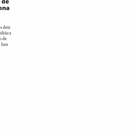
 de
lona
s dels
ública
ci de
s han