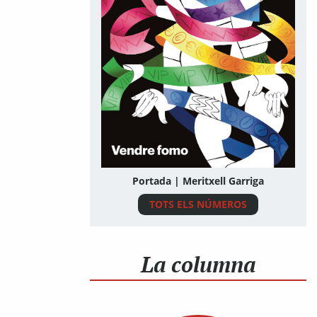
Portada | Meritxell Garriga
TOTS ELS NÚMEROS
La columna