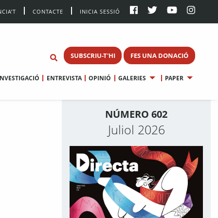
CIA’T
CONTACTE
INICIA SESSIÓ
SUBSCRIU-T'HI
FES UNA DONACIÓ
INVESTIGACIÓ
ENTREVISTA
OPINIÓ
GALERIES
PAPER
NÚMERO 602
Juliol 2026