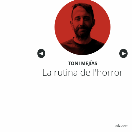
Anterior
◀︎
Sigu
▶︎
TONI MEJÍAS
La rutina de l'horror
Publicitat