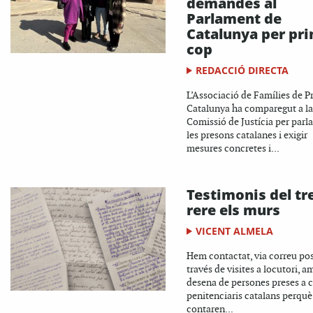
demandes al
Parlament de
Catalunya per pr
cop
REDACCIÓ DIRECTA
L’Associació de Famílies de P
Catalunya ha comparegut a la
Comissió de Justícia per parla
les presons catalanes i exigir
mesures concretes i...
Testimonis del tr
rere els murs
VICENT ALMELA
Hem contactat, via correu pos
través de visites a locutori, 
desena de persones preses a 
penitenciaris catalans perquè
contaren...