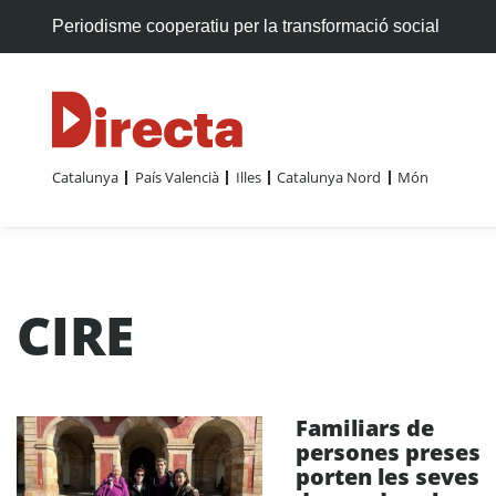
Periodisme cooperatiu per la transformació social
Catalunya
País Valencià
Illes
Catalunya Nord
Món
CIRE
Familiars de
persones preses
porten les seves