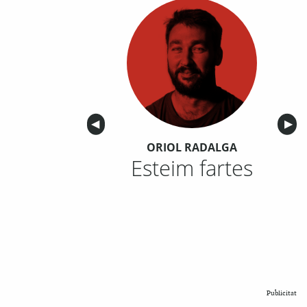
Anterior
◀︎
Sigu
▶︎
ORIOL RADALGA
Esteim fartes
Publicitat