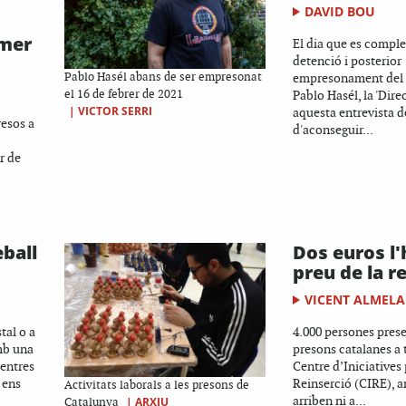
DAVID BOU
imer
El dia que es comple
detenció i posterior
Pablo Hasél abans de ser empresonat
empresonament del r
el 16 de febrer de 2021
Pablo Hasél, la 'Dire
|
VICTOR SERRI
aquesta entrevista d
resos a
d'aconseguir...
r de
eball
Dos euros l'
preu de la r
VICENT ALMELA
tal o a
4.000 persones preses
amb una
presons catalanes a 
centres
Centre d’Iniciatives 
 ens
Reinserció (CIRE), 
Activitats laborals a les presons de
arriben ni a...
|
ARXIU
Catalunya