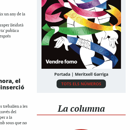
ix un any de la
aper lleidatà
cta' publica
esprés
Portada | Meritxell Garriga
hora, el
TOTS ELS NÚMEROS
einserció
La columna
 treballen a les
través del
per a la
amb sous que no