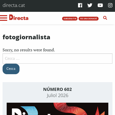
directa.cat
SUBSCRIU-T'HI
FES UNA DONACIÓ
fotogiornalista
Sorry, no results were found.
Cerca:
NÚMERO 602
Juliol 2026