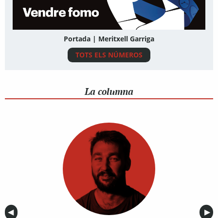
Portada | Meritxell Garriga
TOTS ELS NÚMEROS
La columna
Anterior
◀︎
Sig
▶︎