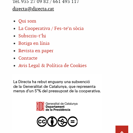
Tel. 935 27 09 82 / 661 493 117
directa@directa.cat
Qui som
La Cooperativa / Fes-te’n sòcia
Subscriu-t’hi
Botiga en línia
Revista en paper
Contacte
Avis Legal & Política de Cookies