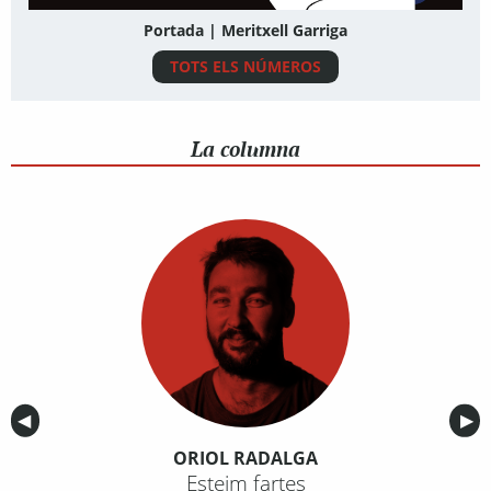
Portada | Meritxell Garriga
TOTS ELS NÚMEROS
La columna
Anterior
◀︎
Sig
▶︎
ORIOL RADALGA
Esteim fartes