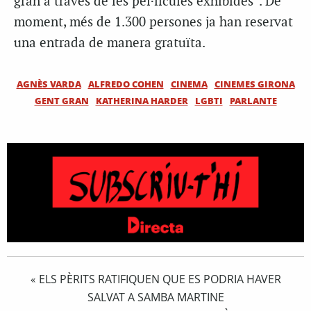
gran a través de les pel·lícules exhibides”. De
moment, més de 1.300 persones ja han reservat
una entrada de manera gratuïta.
AGNÈS VARDA
ALFREDO COHEN
CINEMA
CINEMES GIRONA
GENT GRAN
KATHERINA HARDER
LGBTI
PARLANTE
ELS PÈRITS RATIFIQUEN QUE ES PODRIA HAVER
«
SALVAT A SAMBA MARTINE