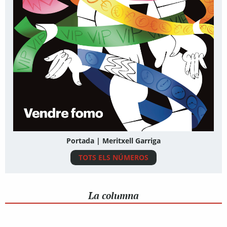
Portada | Meritxell Garriga
TOTS ELS NÚMEROS
La columna