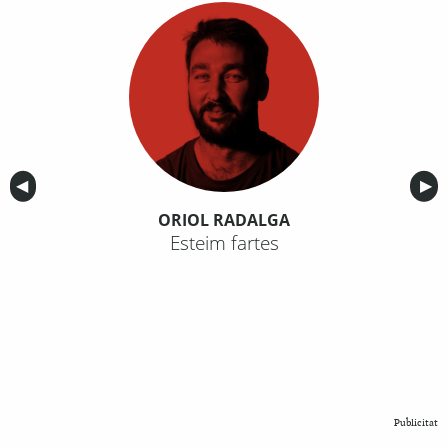
Anterior
◀︎
Sig
▶︎
ORIOL RADALGA
Esteim fartes
Publicitat