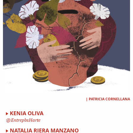
|
PATRICIA CORNELLANA
KENIA OLIVA
EntrepbsHarte
NATALIA RIERA MANZANO