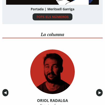
Portada | Meritxell Garriga
TOTS ELS NÚMEROS
La columna
Anterior
◀︎
Sig
▶︎
ORIOL RADALGA